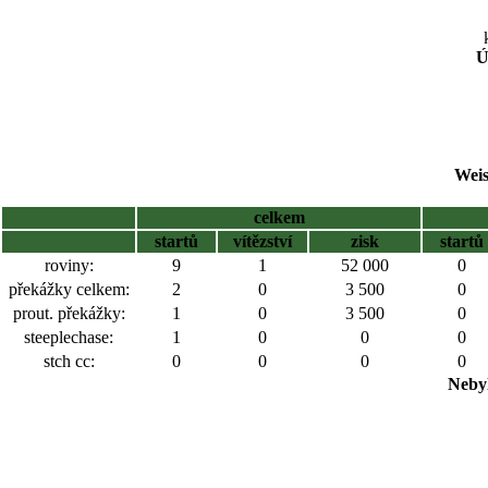
Ú
Weis
celkem
startů
vítězství
zisk
startů
roviny:
9
1
52 000
0
překážky celkem:
2
0
3 500
0
prout. překážky:
1
0
3 500
0
steeplechase:
1
0
0
0
stch cc:
0
0
0
0
Nebyl