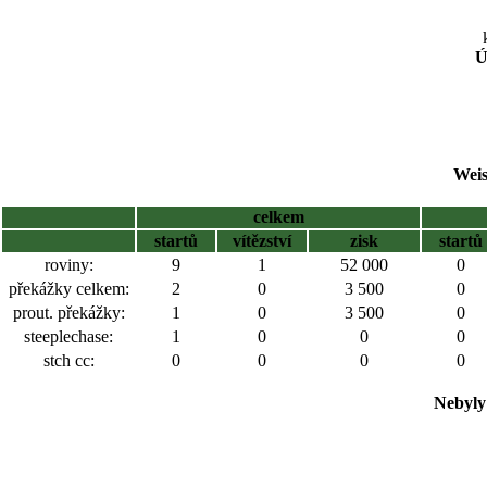
Ú
Weis
celkem
startů
vítězství
zisk
startů
roviny:
9
1
52 000
0
překážky celkem:
2
0
3 500
0
prout. překážky:
1
0
3 500
0
steeplechase:
1
0
0
0
stch cc:
0
0
0
0
Nebyly