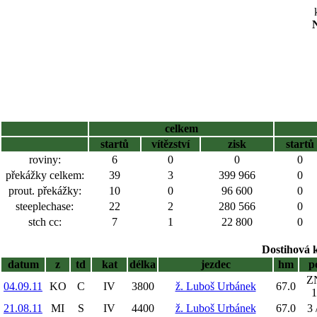
N
celkem
startů
vítězství
zisk
startů
roviny:
6
0
0
0
překážky celkem:
39
3
399 966
0
prout. překážky:
10
0
96 600
0
steeplechase:
22
2
280 566
0
stch cc:
7
1
22 800
0
Dostihová 
datum
z
td
kat
délka
jezdec
hm
p
ZN
04.09.11
KO
C
IV
3800
ž. Luboš Urbánek
67.0
1
21.08.11
MI
S
IV
4400
ž. Luboš Urbánek
67.0
3 