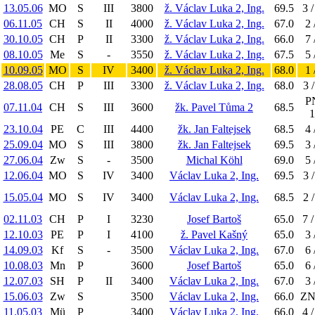
13.05.06
MO
S
III
3800
ž. Václav Luka 2, Ing.
69.5
3 /
06.11.05
CH
S
II
4000
ž. Václav Luka 2, Ing.
67.0
2 
30.10.05
CH
P
II
3300
ž. Václav Luka 2, Ing.
66.0
7 
08.10.05
Me
S
-
3550
ž. Václav Luka 2, Ing.
67.5
5 
10.09.05
MO
S
IV
3400
ž. Václav Luka 2, Ing.
68.0
1 
28.08.05
CH
P
III
3300
ž. Václav Luka 2, Ing.
68.0
3 /
PN
07.11.04
CH
S
III
3600
žk. Pavel Tůma 2
68.5
1
23.10.04
PE
C
III
4400
žk. Jan Faltejsek
68.5
4 
25.09.04
MO
S
III
3800
žk. Jan Faltejsek
69.5
3 
27.06.04
Zw
S
-
3500
Michal Köhl
69.0
5 
12.06.04
MO
S
IV
3400
Václav Luka 2, Ing.
69.5
3 /
15.05.04
MO
S
IV
3400
Václav Luka 2, Ing.
68.5
2 /
02.11.03
CH
P
I
3230
Josef Bartoš
65.0
7 /
12.10.03
PE
P
I
4100
ž. Pavel Kašný
65.0
3 
14.09.03
Kf
S
-
3500
Václav Luka 2, Ing.
67.0
6 
10.08.03
Mn
P
3600
Josef Bartoš
65.0
6 
12.07.03
SH
P
II
3400
Václav Luka 2, Ing.
67.0
3 
15.06.03
Zw
S
3500
Václav Luka 2, Ing.
66.0
ZN 
11.05.03
Mü
P
3400
Václav Luka 2, Ing.
66.0
4 /