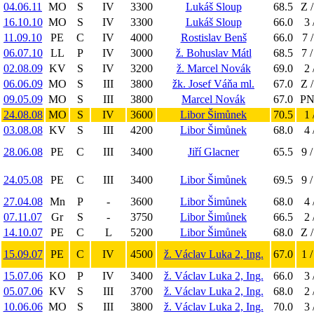
04.06.11
MO
S
IV
3300
Lukáš Sloup
68.5
Z /
16.10.10
MO
S
IV
3300
Lukáš Sloup
66.0
3 
11.09.10
PE
C
IV
4000
Rostislav Benš
66.0
7 /
06.07.10
LL
P
IV
3000
ž. Bohuslav Mátl
68.5
7 /
02.08.09
KV
S
IV
3200
ž. Marcel Novák
69.0
2 
06.06.09
MO
S
III
3800
žk. Josef Váňa ml.
67.0
Z /
09.05.09
MO
S
III
3800
Marcel Novák
67.0
PN 
24.08.08
MO
S
IV
3600
Libor Šimůnek
70.5
1 
03.08.08
KV
S
III
4200
Libor Šimůnek
68.0
4 
28.06.08
PE
C
III
3400
Jiří Glacner
65.5
9 /
24.05.08
PE
C
III
3400
Libor Šimůnek
69.5
9 /
27.04.08
Mn
P
-
3600
Libor Šimůnek
68.0
4 
07.11.07
Gr
S
-
3750
Libor Šimůnek
66.5
2 
14.10.07
PE
C
L
5200
Libor Šimůnek
68.0
Z /
15.09.07
PE
C
IV
4500
ž. Václav Luka 2, Ing.
67.0
1 /
15.07.06
KO
P
IV
3400
ž. Václav Luka 2, Ing.
66.0
3 
05.07.06
KV
S
III
3700
ž. Václav Luka 2, Ing.
68.0
2 
10.06.06
MO
S
III
3800
ž. Václav Luka 2, Ing.
70.0
3 