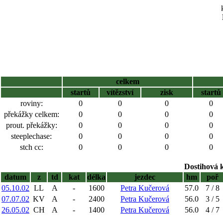
celkem
startů
vítězství
zisk
startů
roviny:
0
0
0
0
překážky celkem:
0
0
0
0
prout. překážky:
0
0
0
0
steeplechase:
0
0
0
0
stch cc:
0
0
0
0
Dostihová 
datum
z
td
kat
délka
jezdec
hm
poř
05.10.02
LL
A
-
1600
Petra Kučerová
57.0
7 / 8
07.07.02
KV
A
-
2400
Petra Kučerová
56.0
3 / 5
26.05.02
CH
A
-
1400
Petra Kučerová
56.0
4 / 7