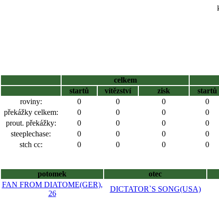
celkem
startů
vítězství
zisk
startů
roviny:
0
0
0
0
překážky celkem:
0
0
0
0
prout. překážky:
0
0
0
0
steeplechase:
0
0
0
0
stch cc:
0
0
0
0
potomek
otec
FAN FROM DIATOME(GER),
DICTATOR`S SONG(USA)
26