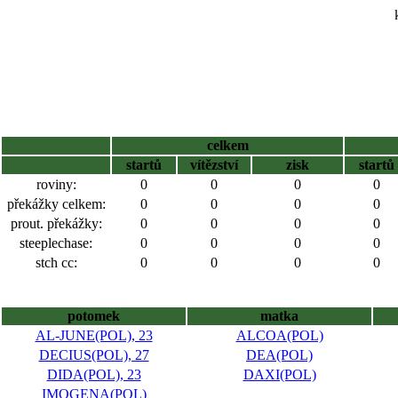
celkem
startů
vítězství
zisk
startů
roviny:
0
0
0
0
překážky celkem:
0
0
0
0
prout. překážky:
0
0
0
0
steeplechase:
0
0
0
0
stch cc:
0
0
0
0
potomek
matka
AL-JUNE(POL), 23
ALCOA(POL)
DECIUS(POL), 27
DEA(POL)
DIDA(POL), 23
DAXI(POL)
IMOGENA(POL)