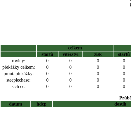
celkem
startů
vítězství
zisk
startů
roviny:
0
0
0
0
překážky celkem:
0
0
0
0
prout. překážky:
0
0
0
0
steeplechase:
0
0
0
0
stch cc:
0
0
0
0
Průbě
datum
hdcp
dostih