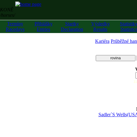
KONĚ
/horses/
Termíny
Přihlášky
Startky
Výsledky
Statistik
Racedays
Entries
Declaration
Results
Statistic
Kariéra
Průběžné han
rovina
z
Sadler`S Wells(US