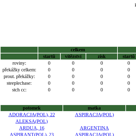
celkem
startů
vítězství
zisk
startů
roviny:
0
0
0
0
překážky celkem:
0
0
0
0
prout. překážky:
0
0
0
0
steeplechase:
0
0
0
0
stch cc:
0
0
0
0
potomek
matka
ADORACJA(POL), 22
ASPIRACJA(POL)
ALEKSA(POL)
ARDUA, 16
ARGENTINA
ASPIRANT(POL), 23
ASPIRACJA(POL)