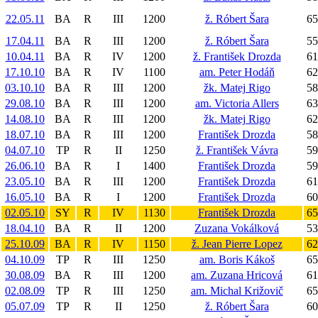
22.05.11
BA
R
III
1200
ž. Róbert Šara
65
17.04.11
BA
R
III
1200
ž. Róbert Šara
55
10.04.11
BA
R
IV
1200
ž. František Drozda
61
17.10.10
BA
R
IV
1100
am. Peter Hodáň
62
03.10.10
BA
R
III
1200
žk. Matej Rigo
58
29.08.10
BA
R
III
1200
am. Victoria Allers
63
14.08.10
BA
R
III
1200
žk. Matej Rigo
62
18.07.10
BA
R
III
1200
František Drozda
58
04.07.10
TP
R
II
1250
ž. František Vávra
59
26.06.10
BA
R
I
1400
František Drozda
59
23.05.10
BA
R
III
1200
František Drozda
61
16.05.10
BA
R
I
1200
František Drozda
60
02.05.10
SY
R
IV
1130
František Drozda
65
18.04.10
BA
R
II
1200
Zuzana Vokálková
53
25.10.09
BA
R
IV
1150
ž. Jean Pierre Lopez
62
04.10.09
TP
R
III
1250
am. Boris Kákoš
65
30.08.09
BA
R
III
1200
am. Zuzana Hricová
61
02.08.09
TP
R
III
1250
am. Michal Križovič
65
05.07.09
TP
R
II
1250
ž. Róbert Šara
60