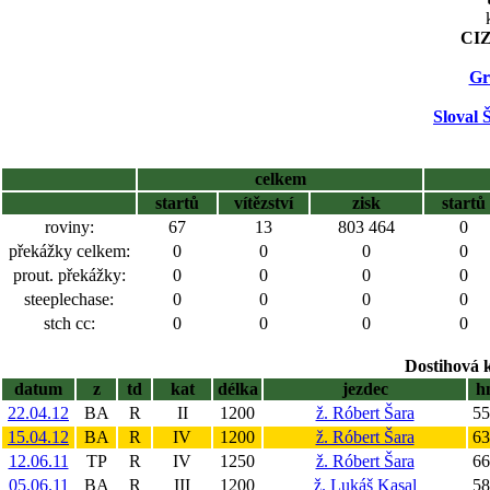
CIZ
Gr
Sloval 
celkem
startů
vítězství
zisk
startů
roviny:
67
13
803 464
0
překážky celkem:
0
0
0
0
prout. překážky:
0
0
0
0
steeplechase:
0
0
0
0
stch cc:
0
0
0
0
Dostihová 
datum
z
td
kat
délka
jezdec
h
22.04.12
BA
R
II
1200
ž. Róbert Šara
55
15.04.12
BA
R
IV
1200
ž. Róbert Šara
63
12.06.11
TP
R
IV
1250
ž. Róbert Šara
66
05.06.11
BA
R
III
1200
ž. Lukáš Kasal
58