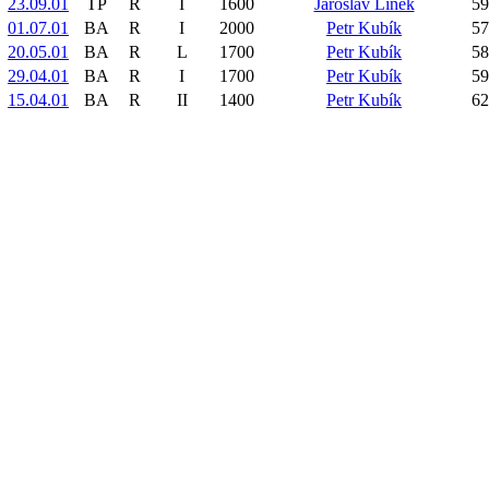
23.09.01
TP
R
I
1600
Jaroslav Línek
59
01.07.01
BA
R
I
2000
Petr Kubík
57
20.05.01
BA
R
L
1700
Petr Kubík
58
29.04.01
BA
R
I
1700
Petr Kubík
59
15.04.01
BA
R
II
1400
Petr Kubík
62