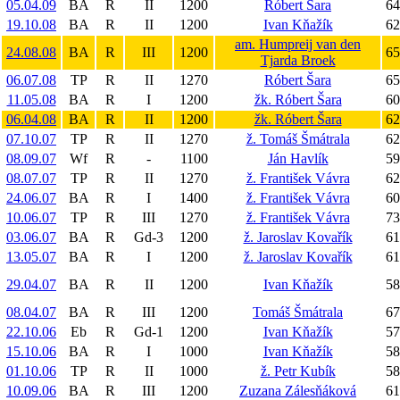
05.04.09
BA
R
II
1200
Róbert Šara
64
19.10.08
BA
R
II
1200
Ivan Kňažík
62
am. Humpreij van den
24.08.08
BA
R
III
1200
65
Tjarda Broek
06.07.08
TP
R
II
1270
Róbert Šara
65
11.05.08
BA
R
I
1200
žk. Róbert Šara
60
06.04.08
BA
R
II
1200
žk. Róbert Šara
62
07.10.07
TP
R
II
1270
ž. Tomáš Šmátrala
62
08.09.07
Wf
R
-
1100
Ján Havlík
59
08.07.07
TP
R
II
1270
ž. František Vávra
62
24.06.07
BA
R
I
1400
ž. František Vávra
60
10.06.07
TP
R
III
1270
ž. František Vávra
73
03.06.07
BA
R
Gd-3
1200
ž. Jaroslav Kovařík
61
13.05.07
BA
R
I
1200
ž. Jaroslav Kovařík
61
29.04.07
BA
R
II
1200
Ivan Kňažík
58
08.04.07
BA
R
III
1200
Tomáš Šmátrala
67
22.10.06
Eb
R
Gd-1
1200
Ivan Kňažík
57
15.10.06
BA
R
I
1000
Ivan Kňažík
58
01.10.06
TP
R
II
1000
ž. Petr Kubík
58
10.09.06
BA
R
III
1200
Zuzana Zálesňáková
61