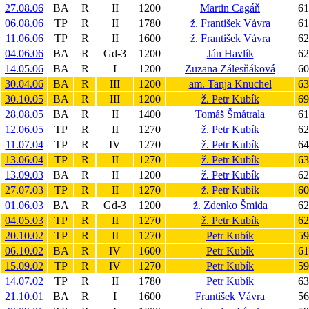
27.08.06
BA
R
II
1200
Martin Cagáň
61
06.08.06
TP
R
II
1780
ž. František Vávra
61
11.06.06
TP
R
II
1600
ž. František Vávra
62
04.06.06
BA
R
Gd-3
1200
Ján Havlík
62
14.05.06
BA
R
I
1200
Zuzana Zálesňáková
60
30.04.06
BA
R
III
1200
am. Tanja Knuchel
63
30.10.05
BA
R
III
1200
ž. Petr Kubík
69
28.08.05
BA
R
II
1400
Tomáš Šmátrala
61
12.06.05
TP
R
II
1270
ž. Petr Kubík
62
11.07.04
TP
R
IV
1270
ž. Petr Kubík
64
13.06.04
TP
R
II
1270
ž. Petr Kubík
63
13.09.03
BA
R
II
1200
ž. Petr Kubík
62
27.07.03
TP
R
II
1270
ž. Petr Kubík
60
01.06.03
BA
R
Gd-3
1200
ž. Zdenko Šmida
62
04.05.03
TP
R
II
1270
ž. Petr Kubík
62
20.10.02
TP
R
II
1270
Petr Kubík
59
06.10.02
BA
R
IV
1600
Petr Kubík
61
15.09.02
TP
R
IV
1270
Petr Kubík
59
14.07.02
TP
R
II
1780
Petr Kubík
63
21.10.01
BA
R
I
1600
František Vávra
56