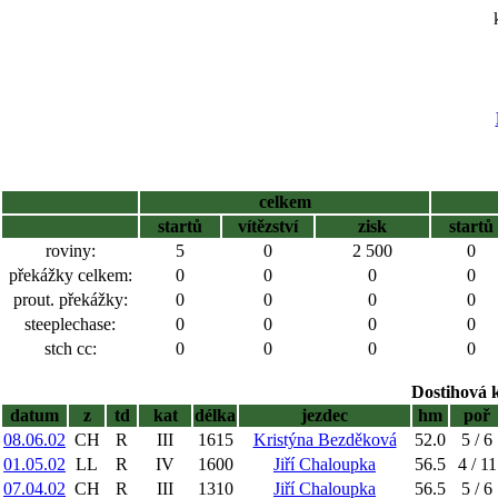
celkem
startů
vítězství
zisk
startů
roviny:
5
0
2 500
0
překážky celkem:
0
0
0
0
prout. překážky:
0
0
0
0
steeplechase:
0
0
0
0
stch cc:
0
0
0
0
Dostihová 
datum
z
td
kat
délka
jezdec
hm
poř
08.06.02
CH
R
III
1615
Kristýna Bezděková
52.0
5 / 6
01.05.02
LL
R
IV
1600
Jiří Chaloupka
56.5
4 / 11
07.04.02
CH
R
III
1310
Jiří Chaloupka
56.5
5 / 6