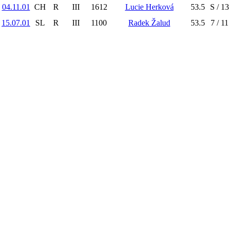
04.11.01
CH
R
III
1612
Lucie Herková
53.5
S / 13
15.07.01
SL
R
III
1100
Radek Žalud
53.5
7 / 11