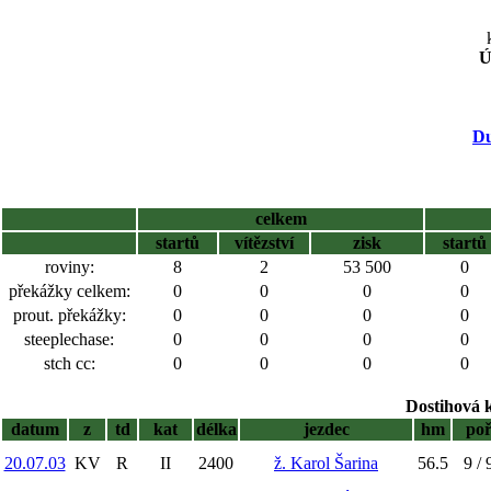
Ú
Du
celkem
startů
vítězství
zisk
startů
roviny:
8
2
53 500
0
překážky celkem:
0
0
0
0
prout. překážky:
0
0
0
0
steeplechase:
0
0
0
0
stch cc:
0
0
0
0
Dostihová 
datum
z
td
kat
délka
jezdec
hm
po
20.07.03
KV
R
II
2400
ž. Karol Šarina
56.5
9 / 