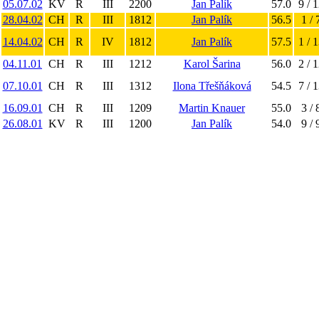
05.07.02
KV
R
III
2200
Jan Palík
57.0
9 / 
28.04.02
CH
R
III
1812
Jan Palík
56.5
1 / 
14.04.02
CH
R
IV
1812
Jan Palík
57.5
1 / 
04.11.01
CH
R
III
1212
Karol Šarina
56.0
2 / 
07.10.01
CH
R
III
1312
Ilona Třešňáková
54.5
7 / 
16.09.01
CH
R
III
1209
Martin Knauer
55.0
3 / 
26.08.01
KV
R
III
1200
Jan Palík
54.0
9 / 