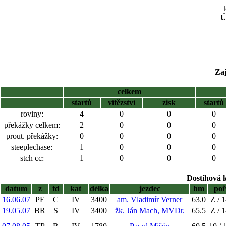
Ú
Za
celkem
startů
vítězství
zisk
startů
roviny:
4
0
0
0
překážky celkem:
2
0
0
0
prout. překážky:
0
0
0
0
steeplechase:
1
0
0
0
stch cc:
1
0
0
0
Dostihová 
datum
z
td
kat
délka
jezdec
hm
poř
16.06.07
PE
C
IV
3400
am. Vladimír Verner
63.0
Z / 
19.05.07
BR
S
IV
3400
žk. Ján Mach, MVDr.
65.5
Z / 