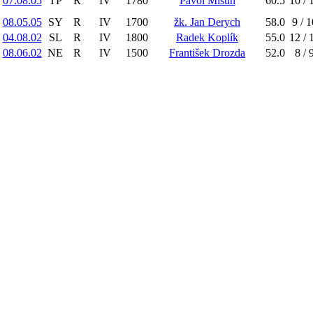
07.08.05
TP
R
IV
1780
Pavol Mišún
60.5
10 / 
08.05.05
SY
R
IV
1700
žk. Jan Derych
58.0
9 / 1
04.08.02
SL
R
IV
1800
Radek Koplík
55.0
12 / 
08.06.02
NE
R
IV
1500
František Drozda
52.0
8 / 