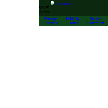
KONĚ
/horses/
Termíny
Přihlášky
Startky
Racedays
Entries
Declaration