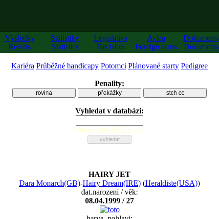
Výsledky
Statistiky
Legislativa
Avíza
Dokument
Results
Statistics
Decision
Foreign starts
Documents
Kariéra
Průběžné handicapy
Potomci
Plánované starty
Pedigree
Penality:
rovina
překážky
stch cc
Vyhledat v databázi:
zadejte alespoň 2 znaky
HAIRY JET
Dara Monarch(GB)
-
Hairy Dream(IRE)
(
Heraldiste(USA)
)
dat.narození / věk:
08.04.1999 / 27
barva, pohlavi: