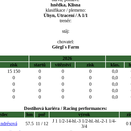
hnědka, Klisna
klasifikace / plemeno:
Úhyn, Utracení / A 1/1
trenér:
stáj:
chovatel:
Görgl`s Farm
2026
zisk
startů
vítězství
zisk
klas.
15 150
0
0
0
0,0
0
0
0
0
0,0
0
0
0
0
0,0
0
0
0
0
0,0
0
0
0
0
0,0
Dostihová kariéra / Racing performances:
zdec
hm
poř
výrok
zi
J 1 1/2-14-hl.-3 1/2-hl.-hl.-2-1 1/4-
Andrésová
57.5
11 / 12
0 
3/4