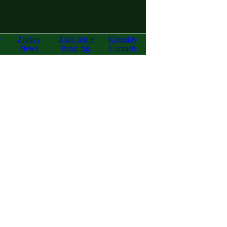
y
Zprávy
Zákl. údaje
Kontakty
News
Basic fig.
Contacts