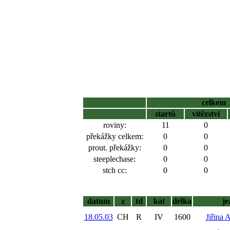
celkem
startů
vítězství
roviny:
11
0
překážky celkem:
0
0
prout. překážky:
0
0
steeplechase:
0
0
stch cc:
0
0
datum
z
td
kat
délka
je
18.05.03
CH
R
IV
1600
Jiřina 