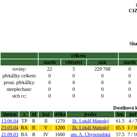
CIZ
Sha
celkem
startů
vítězství
zisk
startů
roviny:
22
5
229 768
0
překážky celkem:
0
0
0
0
prout. překážky:
0
0
0
0
steeplechase:
0
0
0
0
stch cc:
0
0
0
0
Dostihová 
datum
z
td
kat
délka
jezdec
hm
poř
13.06.04
TP
R
II
1270
žk. Lukáš Matuský
61.5
4 / 
23.05.04
BA
R
V
1200
žk. Lukáš Matuský
65.5
1 / 1
21.09.03
BA
R
IV
1600
am. A. Chynoradská
57.5
7 / 1