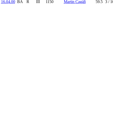
16.04.00
BA
R
III
1150
Martin Cagáň
59.5
3 / 1