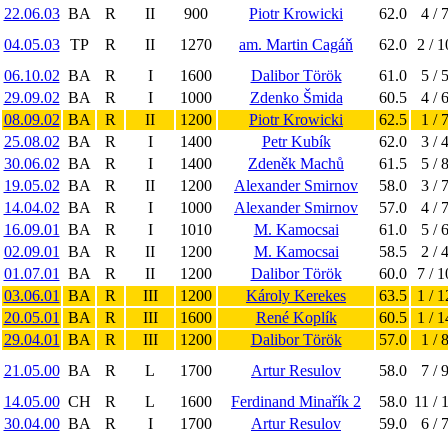
22.06.03
BA
R
II
900
Piotr Krowicki
62.0
4 / 
04.05.03
TP
R
II
1270
am. Martin Cagáň
62.0
2 / 1
06.10.02
BA
R
I
1600
Dalibor Török
61.0
5 / 
29.09.02
BA
R
I
1000
Zdenko Šmida
60.5
4 / 
08.09.02
BA
R
II
1200
Piotr Krowicki
62.5
1 / 
25.08.02
BA
R
I
1400
Petr Kubík
62.0
3 / 
30.06.02
BA
R
I
1400
Zdeněk Machů
61.5
5 / 
19.05.02
BA
R
II
1200
Alexander Smirnov
58.0
3 / 
14.04.02
BA
R
I
1000
Alexander Smirnov
57.0
4 / 
16.09.01
BA
R
I
1010
M. Kamocsai
61.0
5 / 
02.09.01
BA
R
II
1200
M. Kamocsai
58.5
2 / 
01.07.01
BA
R
II
1200
Dalibor Török
60.0
7 / 1
03.06.01
BA
R
III
1200
Károly Kerekes
63.5
1 / 1
20.05.01
BA
R
III
1600
René Koplík
60.5
1 / 1
29.04.01
BA
R
III
1200
Dalibor Török
57.0
1 / 
21.05.00
BA
R
L
1700
Artur Resulov
58.0
7 / 
14.05.00
CH
R
L
1600
Ferdinand Minařík 2
58.0
11 / 
30.04.00
BA
R
I
1700
Artur Resulov
59.0
6 / 