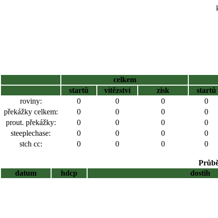
celkem
startů
vítězství
zisk
startů
roviny:
0
0
0
0
překážky celkem:
0
0
0
0
prout. překážky:
0
0
0
0
steeplechase:
0
0
0
0
stch cc:
0
0
0
0
Průbě
datum
hdcp
dostih