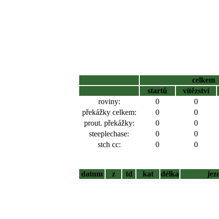
celkem
startů
vítězství
roviny:
0
0
překážky celkem:
0
0
prout. překážky:
0
0
steeplechase:
0
0
stch cc:
0
0
datum
z
td
kat
délka
jez