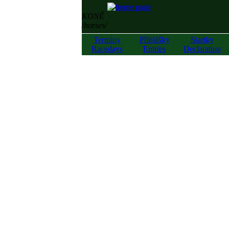
KONĚ
/horses/
Termíny
Přihlášky
Startky
Racedays
Entries
Declaration