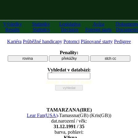
Výsledky
Statistiky
Legislativa
Avíza
Dokument
Results
Statistics
Decision
Foreign starts
Documents
Kariéra
Průběžné handicapy
Potomci
Plánované starty
Pedigree
Penality:
rovina
překážky
stch cc
Vyhledat v databázi:
zadejte alespoň 2 znaky
TAMARZANA(IRE)
Lear Fan(USA)
-
Tamassna(GB)
(
Kris(GB)
)
dat.narození / věk:
31.12.1991 / 35
barva, pohlavi:
, Klisna