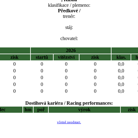
klasifikace / plemeno:
Předkové /
trenér:
stáj:
chovatel:
2026
zisk
startů
vítězství
zisk
klas.
0
0
0
0
0,0
0
0
0
0
0,0
0
0
0
0
0,0
0
0
0
0
0,0
0
0
0
0
0,0
Dostihová kariéra / Racing performances:
dec
hm
poř
výrok
zisk
včetně neodstart.