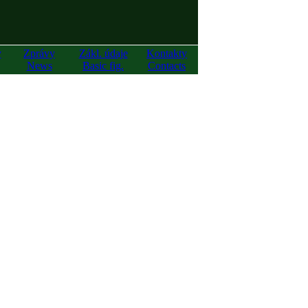
y
Zprávy
Zákl. údaje
Kontakty
News
Basic fig.
Contacts