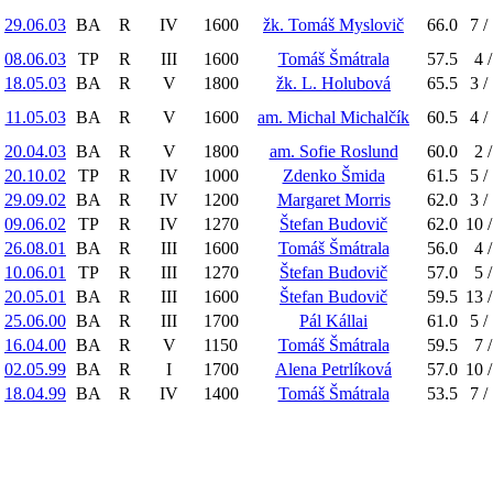
29.06.03
BA
R
IV
1600
žk. Tomáš Myslovič
66.0
7 /
08.06.03
TP
R
III
1600
Tomáš Šmátrala
57.5
4 /
18.05.03
BA
R
V
1800
žk. L. Holubová
65.5
3 /
11.05.03
BA
R
V
1600
am. Michal Michalčík
60.5
4 /
20.04.03
BA
R
V
1800
am. Sofie Roslund
60.0
2 /
20.10.02
TP
R
IV
1000
Zdenko Šmida
61.5
5 /
29.09.02
BA
R
IV
1200
Margaret Morris
62.0
3 /
09.06.02
TP
R
IV
1270
Štefan Budovič
62.0
10 /
26.08.01
BA
R
III
1600
Tomáš Šmátrala
56.0
4 /
10.06.01
TP
R
III
1270
Štefan Budovič
57.0
5 /
20.05.01
BA
R
III
1600
Štefan Budovič
59.5
13 /
25.06.00
BA
R
III
1700
Pál Kállai
61.0
5 /
16.04.00
BA
R
V
1150
Tomáš Šmátrala
59.5
7 /
02.05.99
BA
R
I
1700
Alena Petrlíková
57.0
10 /
18.04.99
BA
R
IV
1400
Tomáš Šmátrala
53.5
7 /