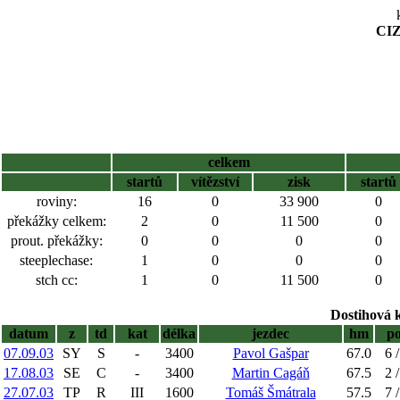
CIZ
celkem
startů
vítězství
zisk
startů
roviny:
16
0
33 900
0
překážky celkem:
2
0
11 500
0
prout. překážky:
0
0
0
0
steeplechase:
1
0
0
0
stch cc:
1
0
11 500
0
Dostihová 
datum
z
td
kat
délka
jezdec
hm
p
07.09.03
SY
S
-
3400
Pavol Gašpar
67.0
6 /
17.08.03
SE
C
-
3400
Martin Cagáň
67.5
2 /
27.07.03
TP
R
III
1600
Tomáš Šmátrala
57.5
7 /