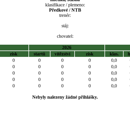
klasifikace / plemeno:
Předkové / NTB
trenér:
stáj:
chovatel:
2026
zisk
startů
vítězství
zisk
klas.
0
0
0
0
0,0
0
0
0
0
0,0
0
0
0
0
0,0
0
0
0
0
0,0
0
0
0
0
0,0
Nebyly nalezeny žádné přihlášky.