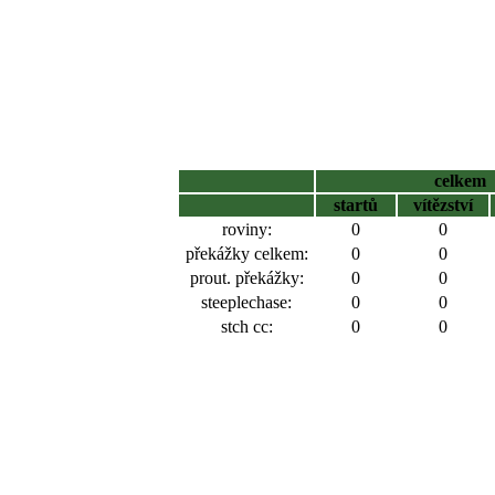
celkem
startů
vítězství
roviny:
0
0
překážky celkem:
0
0
prout. překážky:
0
0
steeplechase:
0
0
stch cc:
0
0