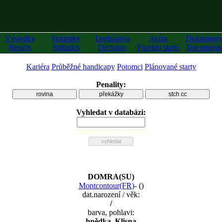
Výsledky
Statistiky
Legislativa
Avíza
Dokument
Results
Statistics
Decision
Foreign starts
Documents
Kariéra
Průběžné handicapy
Potomci
Plánované starty
Penality:
rovina
překážky
stch cc
Vyhledat v databázi:
zadejte alespoň 2 znaky
DOMRA(SU)
Montcontour(FR)
-
(
)
dat.narození / věk:
/
barva, pohlavi:
hnědka, Klisna