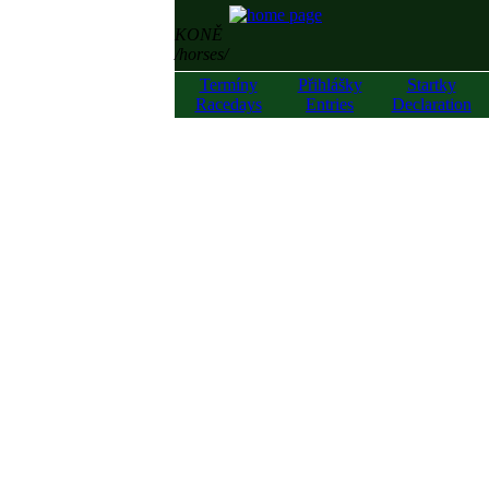
KONĚ
/horses/
Termíny
Přihlášky
Startky
Racedays
Entries
Declaration