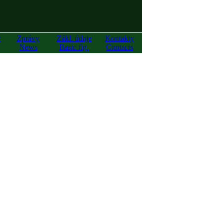
y
Zprávy
Zákl. údaje
Kontakty
News
Basic fig.
Contacts