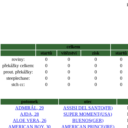
celkem
startů
vítězství
zisk
startů
roviny:
0
0
0
0
překážky celkem:
0
0
0
0
prout. překážky:
0
0
0
0
steeplechase:
0
0
0
0
stch cc:
0
0
0
0
potomek
otec
ADMIRÁL, 29
ASSISI DEL SANTO(FR)
AJDA, 28
SUPER MOMENT(USA)
ALOE VERA, 26
BUENOS(GER)
AMERICAN BOY, 30
AMERICAN PRINCE(IRE)