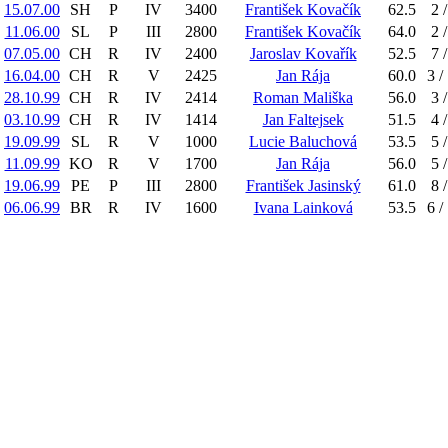
15.07.00
SH
P
IV
3400
František Kovačík
62.5
2 /
11.06.00
SL
P
III
2800
František Kovačík
64.0
2 /
07.05.00
CH
R
IV
2400
Jaroslav Kovařík
52.5
7 /
16.04.00
CH
R
V
2425
Jan Rája
60.0
3 /
28.10.99
CH
R
IV
2414
Roman Mališka
56.0
3 /
03.10.99
CH
R
IV
1414
Jan Faltejsek
51.5
4 /
19.09.99
SL
R
V
1000
Lucie Baluchová
53.5
5 /
11.09.99
KO
R
V
1700
Jan Rája
56.0
5 /
19.06.99
PE
P
III
2800
František Jasinský
61.0
8 /
06.06.99
BR
R
IV
1600
Ivana Lainková
53.5
6 /