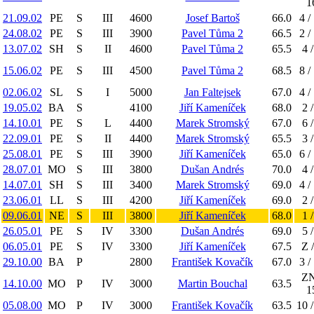
1
21.09.02
PE
S
III
4600
Josef Bartoš
66.0
4 /
24.08.02
PE
S
III
3900
Pavel Tůma 2
66.5
2 /
13.07.02
SH
S
II
4600
Pavel Tůma 2
65.5
4 /
15.06.02
PE
S
III
4500
Pavel Tůma 2
68.5
8 /
02.06.02
SL
S
I
5000
Jan Faltejsek
67.0
4 /
19.05.02
BA
S
4100
Jiří Kameníček
68.0
2 /
14.10.01
PE
S
L
4400
Marek Stromský
67.0
6 /
22.09.01
PE
S
II
4400
Marek Stromský
65.5
3 /
25.08.01
PE
S
III
3900
Jiří Kameníček
65.0
6 /
28.07.01
MO
S
III
3800
Dušan Andrés
70.0
4 /
14.07.01
SH
S
III
3400
Marek Stromský
69.0
4 /
23.06.01
LL
S
III
4200
Jiří Kameníček
69.0
2 /
09.06.01
NE
S
III
3800
Jiří Kameníček
68.0
1 /
26.05.01
PE
S
IV
3300
Dušan Andrés
69.0
5 /
06.05.01
PE
S
IV
3300
Jiří Kameníček
67.5
Z /
29.10.00
BA
P
2800
František Kovačík
67.0
3 /
ZN
14.10.00
MO
P
IV
3000
Martin Bouchal
63.5
1
05.08.00
MO
P
IV
3000
František Kovačík
63.5
10 /