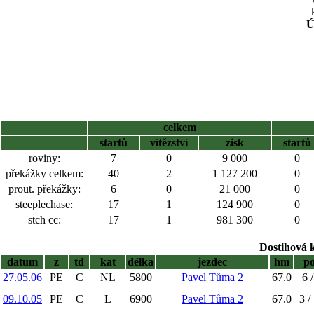
Ú
celkem
startů
vítězství
zisk
startů
roviny:
7
0
9 000
0
překážky celkem:
40
2
1 127 200
0
prout. překážky:
6
0
21 000
0
steeplechase:
17
1
124 900
0
stch cc:
17
1
981 300
0
Dostihová 
datum
z
td
kat
délka
jezdec
hm
p
27.05.06
PE
C
NL
5800
Pavel Tůma 2
67.0
6 /
09.10.05
PE
C
L
6900
Pavel Tůma 2
67.0
3 /