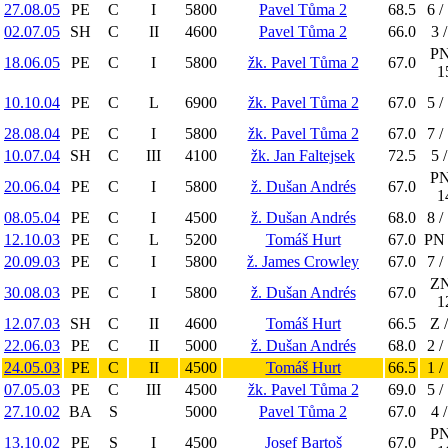
27.08.05
PE
C
I
5800
Pavel Tůma 2
68.5
6 /
02.07.05
SH
C
II
4600
Pavel Tůma 2
66.0
3 /
PN
18.06.05
PE
C
I
5800
žk. Pavel Tůma 2
67.0
1
10.10.04
PE
C
L
6900
žk. Pavel Tůma 2
67.0
5 /
28.08.04
PE
C
I
5800
žk. Pavel Tůma 2
67.0
7 /
10.07.04
SH
C
III
4100
žk. Jan Faltejsek
72.5
5 /
PN
20.06.04
PE
C
I
5800
ž. Dušan Andrés
67.0
1
08.05.04
PE
C
I
4500
ž. Dušan Andrés
68.0
8 /
12.10.03
PE
C
L
5200
Tomáš Hurt
67.0
PN 
20.09.03
PE
C
I
5800
ž. James Crowley
67.0
7 /
ZN
30.08.03
PE
C
I
5800
ž. Dušan Andrés
67.0
1
12.07.03
SH
C
II
4600
Tomáš Hurt
66.5
Z /
22.06.03
PE
C
II
5000
ž. Dušan Andrés
68.0
2 /
24.05.03
PE
C
II
4500
Tomáš Hurt
66.5
1 /
07.05.03
PE
C
III
4500
žk. Pavel Tůma 2
69.0
5 /
27.10.02
BA
S
5000
Pavel Tůma 2
67.0
4 /
PN
13.10.02
PE
S
I
4500
Josef Bartoš
67.0