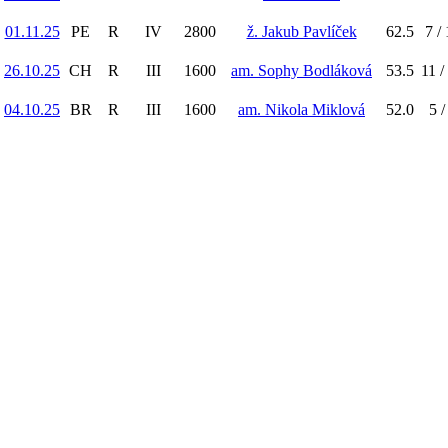
01.11.25
PE
R
IV
2800
ž. Jakub Pavlíček
62.5
7 /
26.10.25
CH
R
III
1600
am. Sophy Bodláková
53.5
11 /
04.10.25
BR
R
III
1600
am. Nikola Miklová
52.0
5 /