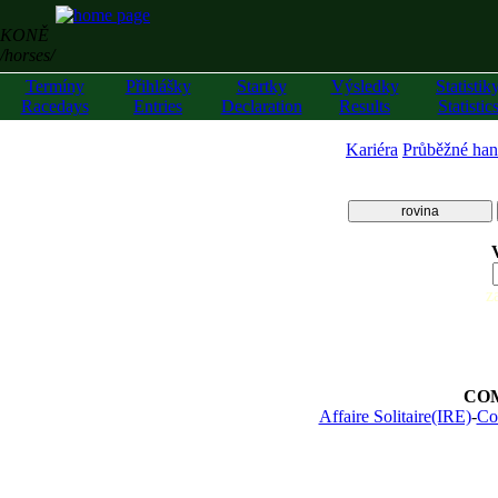
KONĚ
/horses/
Termíny
Přihlášky
Startky
Výsledky
Statistik
Racedays
Entries
Declaration
Results
Statistic
Kariéra
Průběžné han
rovina
z
CO
Affaire Solitaire(IRE)
-
Co