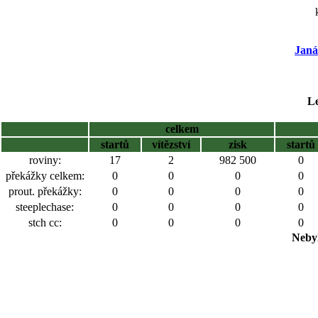
Janá
Le
celkem
startů
vítězství
zisk
startů
roviny:
17
2
982 500
0
překážky celkem:
0
0
0
0
prout. překážky:
0
0
0
0
steeplechase:
0
0
0
0
stch cc:
0
0
0
0
Nebyl