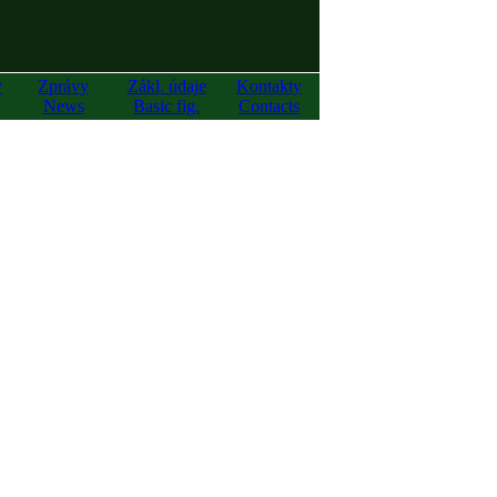
y
Zprávy
Zákl. údaje
Kontakty
News
Basic fig.
Contacts