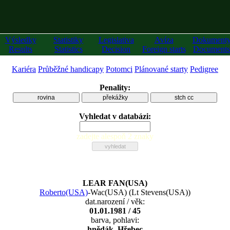
Výsledky
Statistiky
Legislativa
Avíza
Dokument
Results
Statistics
Decision
Foreign starts
Documents
Kariéra
Průběžné handicapy
Potomci
Plánované starty
Pedigree
Penality:
rovina
překážky
stch cc
Vyhledat v databázi:
zadejte alespoň 2 znaky
LEAR FAN(USA)
Roberto(USA)
-
Wac(USA)
(
Lt Stevens(USA)
)
dat.narození / věk:
01.01.1981 / 45
barva, pohlavi:
hnědák, Hřebec