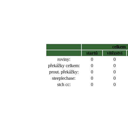
celkem
startů
vítězství
roviny:
0
0
překážky celkem:
0
0
prout. překážky:
0
0
steeplechase:
0
0
stch cc:
0
0