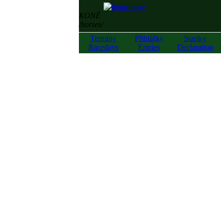
KONĚ
/horses/
Termíny
Přihlášky
Startky
Racedays
Entries
Declaration