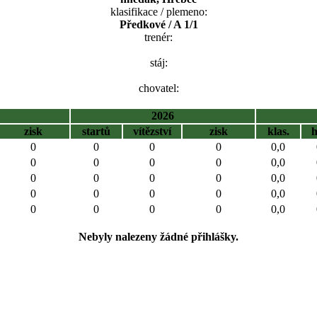
klasifikace / plemeno:
Předkové / A 1/1
trenér:
stáj:
chovatel:
2026
zisk
startů
vítězství
zisk
klas.
0
0
0
0
0,0
0
0
0
0
0,0
0
0
0
0
0,0
0
0
0
0
0,0
0
0
0
0
0,0
Nebyly nalezeny žádné přihlášky.