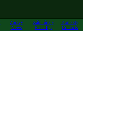
y
Zprávy
Zákl. údaje
Kontakty
News
Basic fig.
Contacts