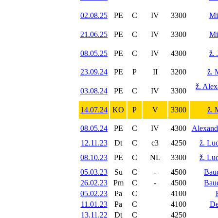
02.08.25
PE
C
IV
3300
Mi
21.06.25
PE
C
IV
3300
Mi
08.05.25
PE
C
IV
4300
ž.
23.09.24
PE
P
II
3200
ž. 
ž. Ale
03.08.24
PE
C
IV
3300
14.07.24
KO
P
V
3300
ž. 
08.05.24
PE
C
IV
4300
Alexand
12.11.23
Dt
C
c3
4250
ž. Lu
08.10.23
PE
C
NL
3300
ž. Lu
05.03.23
Su
C
-
4500
Bau
26.02.23
Pm
C
-
4500
Bau
05.02.23
Pa
C
4100
11.01.23
Pa
C
4100
De
13.11.22
Dt
C
4250