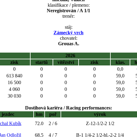
klasifikace / plemeno:
Neregistrován / A 1/1
trenér:
stáj:
Zámecký vrch
chovatel:
Grouas A.
2026
zisk
startů
vítězství
zisk
klas.
0
0
0
0
0,0
613 840
0
0
0
59,0
16 500
0
0
0
59,0
4 060
0
0
0
59,0
30 030
0
0
0
59,0
Dostihová kariéra / Racing performances:
jezdec
hm
poř
výrok
chal Kubík
72.0
2 / 6
Z-12-1/2-2 1/2
 Jan Odložil
68.5
4 / 7
B-1 1/4-2 1/2-hl.-2-2 1/4