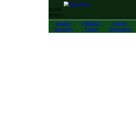
KONĚ
/horses/
Termíny
Přihlášky
Startky
Racedays
Entries
Declaration