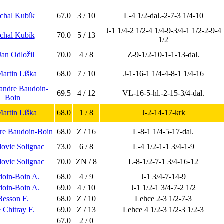
chal Kubík
67.0
3 / 10
L-4 1/2-dal.-2-7-3 1/4-10
J-1 1/4-2 1/2-4 1/4-9-3/4-1 1/2-2-9-4
chal Kubík
70.0
5 / 13
1/2
 Jan Odložil
70.0
4 / 8
Z-9-1/2-10-1-1-13-dal.
Martin Liška
68.0
7 / 10
J-1-16-1 1/4-4-8-1 1/4-16
xandre Baudoin-
69.5
4 / 12
VL-16-5-hl.-2-15-3/4-dal.
Boin
Martin Liška
68.0
1 / 8
J-2-14-17-krk
re Baudoin-Boin
68.0
Z / 16
L-8-1 1/4-5-17-dal.
dovic Solignac
73.0
6 / 8
L-4 1/2-1-1 3/4-1-9
dovic Solignac
70.0
ZN / 8
L-8-1/2-7-1 3/4-16-12
doin-Boin A.
68.0
4 / 9
J-1 3/4-7-14-9
doin-Boin A.
69.0
4 / 10
J-1 1/2-1 3/4-7-2 1/2
Besson F.
68.0
Z / 10
Lehce 2-3 1/2-7-3
 Chitray F.
69.0
Z / 13
Lehce 4 1/2-3 1/2-3 1/2-3
67.0
2 / 0