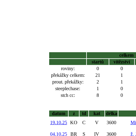
celkem
startů
vítězství
roviny:
0
0
překážky celkem:
21
1
prout. překážky:
2
1
steeplechase:
1
0
stch cc:
8
0
datum
z
td
kat
délka
19.10.25
KO
C
V
3600
Mi
04.10.25
BR
S
IV
3600
ž.