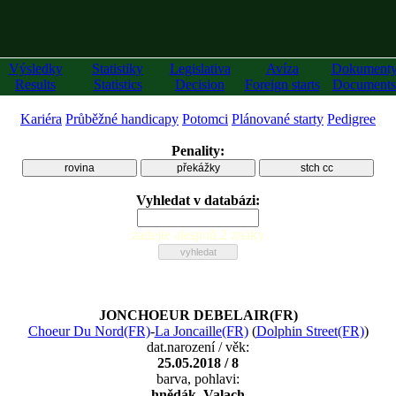
Výsledky
Statistiky
Legislativa
Avíza
Dokument
Results
Statistics
Decision
Foreign starts
Documents
Kariéra
Průběžné handicapy
Potomci
Plánované starty
Pedigree
Penality:
rovina
překážky
stch cc
Vyhledat v databázi:
zadejte alespoň 2 znaky
JONCHOEUR DEBELAIR(FR)
Choeur Du Nord(FR)
-
La Joncaille(FR)
(
Dolphin Street(FR)
)
dat.narození / věk:
25.05.2018 / 8
barva, pohlavi:
hnědák, Valach