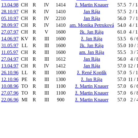
13.04.98
CH
R
IV
1414
ž. Martin Knauer
57.5
7 / 
28.10.97
CH
R
IV
1410
Jan Rája
57.5
2 / 
05.10.97
CH
R
IV
2210
Jan Rája
56.0
7 / 
28.09.97
CH
R
IV
1410
am. Monika Petruková
54.0
4 / 
27.07.97
CH
R
V
1600
žk. Jan Rája
61.0
4 / 
14.06.97
KV
R
III
1600
ž. Jan Rája
53.5
6 / 
31.05.97
LL
R
III
1600
žk. Jan Rája
55.0
10 / 
11.05.97
CH
R
III
1600
am. Jan Rája
55.5
3 / 
27.04.97
CH
R
III
1612
Jan Rája
56.0
4 / 
13.04.97
CH
R
IV
1412
Jan Rája
57.0
12 / 
26.10.96
LL
R
III
1000
ž. René Koplík
57.0
5 / 
12.10.96
PE
R
III
1300
ž. Jan Rája
57.0
11 / 
10.08.96
TO
R
III
1100
ž. Martin Knauer
57.0
6 / 
27.07.96
TO
R
III
1100
ž. Martin Knauer
57.0
6 / 
22.06.96
MI
R
III
900
ž. Martin Knauer
57.0
2 / 