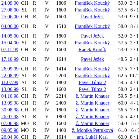
24.09.00
CH
R
V
1806
František Koucký
59.0
3 / 
27.08.00
SL
R
IV
1600
František Koucký
57.5
6 / 
25.06.00
CH
R
IV
1600
Pavel Ježek
53.0
9 / 
04.06.00
CH
R
V
1510
František Koucký
58.0
8 / 
14.05.00
CH
R
IV
1800
Pavel Ježek
52.0
3 / 
15.04.00
SL
R
IV
1630
František Koucký
57.5
2 / 
07.11.99
CH
R
IV
1600
Radek Koplík
53.0
7 / 
17.10.99
CH
R
IV
1614
Pavel Ježek
48.5
2 / 
26.09.99
CH
R
IV
1414
František Koucký
57.5
7 / 
22.08.99
SL
R
IV
2200
František Koucký
62.5
10 / 
11.07.99
SL
R
IV
1800
Pavel Tůma 2
59.5
4 / 
13.06.99
SL
R
V
1600
Pavel Tůma 2
58.0
2 / 
04.10.98
CH
R
IV
2214
ž. Martin Knauer
59.5
5 / 
13.09.98
CH
R
IV
2400
ž. Martin Knauer
60.0
4 / 
30.08.98
CH
R
IV
1800
ž. Martin Knauer
56.5
7 / 
26.07.98
SL
R
V
1800
ž. Martin Knauer
56.5
4 / 
07.06.98
MO
R
IV
1600
ž. Martin Knauer
54.0
5 / 
09.05.98
MO
R
IV
1400
ž. Monika Petruková
61.0
6 / 
26.04.98
CH
R
IV
1614
am. Lukáš Kasl
60.0
8 / 