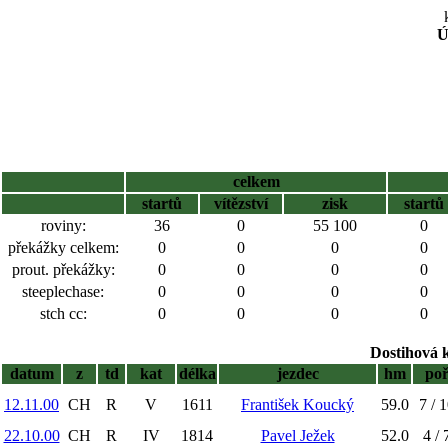
Ú
celkem
startů
vítězství
zisk
startů
roviny:
36
0
55 100
0
překážky celkem:
0
0
0
0
prout. překážky:
0
0
0
0
steeplechase:
0
0
0
0
stch cc:
0
0
0
0
Dostihová 
datum
z
td
kat
délka
jezdec
hm
po
12.11.00
CH
R
V
1611
František Koucký
59.0
7 / 
22.10.00
CH
R
IV
1814
Pavel Ježek
52.0
4 / 