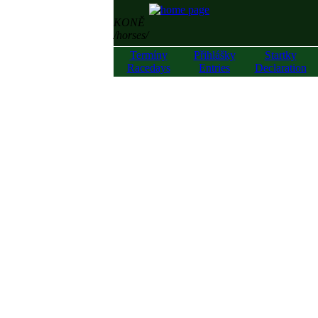
KONĚ
/horses/
Termíny
Přihlášky
Startky
Racedays
Entries
Declaration