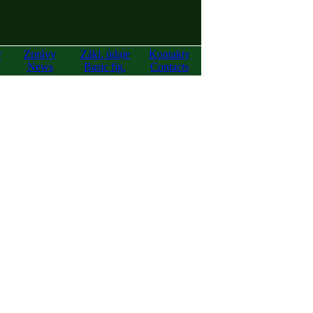
y
Zprávy
Zákl. údaje
Kontakty
News
Basic fig.
Contacts