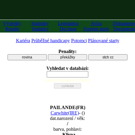
Výsledky
Statistiky
Legislativa
Avíza
Dokument
Results
Statistics
Decision
Foreign starts
Documents
Kariéra
Průběžné handicapy
Potomci
Plánované starty
Penality:
rovina
překážky
stch cc
Vyhledat v databázi:
zadejte alespoň 2 znaky
PAILANDE(FR)
Carwhite(IRE)
-
(
)
dat.narození / věk:
/
barva, pohlavi:
, Klisna