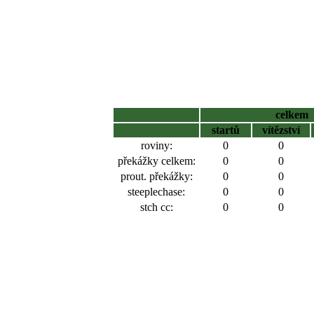
celkem
startů
vítězství
roviny:
0
0
překážky celkem:
0
0
prout. překážky:
0
0
steeplechase:
0
0
stch cc:
0
0