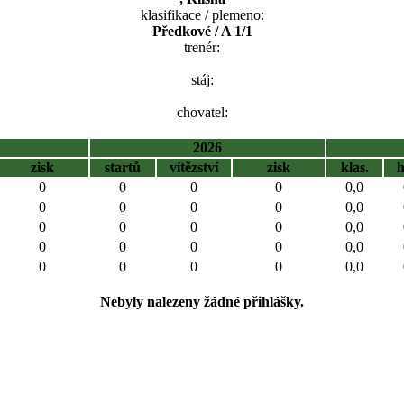
klasifikace / plemeno:
Předkové / A 1/1
trenér:
stáj:
chovatel:
2026
zisk
startů
vítězství
zisk
klas.
0
0
0
0
0,0
0
0
0
0
0,0
0
0
0
0
0,0
0
0
0
0
0,0
0
0
0
0
0,0
Nebyly nalezeny žádné přihlášky.