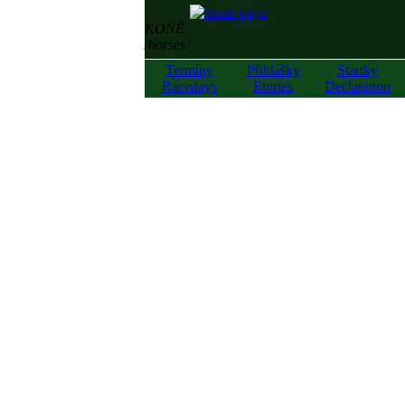
KONĚ
/horses/
Termíny
Přihlášky
Startky
Racedays
Entries
Declaration