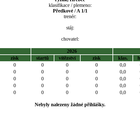
klasifikace / plemeno:
Předkové / A 1/1
trenér:
stáj:
chovatel:
2026
zisk
startů
vítězství
zisk
klas.
0
0
0
0
0,0
0
0
0
0
0,0
0
0
0
0
0,0
0
0
0
0
0,0
0
0
0
0
0,0
Nebyly nalezeny žádné přihlášky.