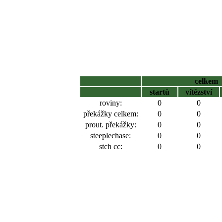
celkem
startů
vítězství
roviny:
0
0
překážky celkem:
0
0
prout. překážky:
0
0
steeplechase:
0
0
stch cc:
0
0