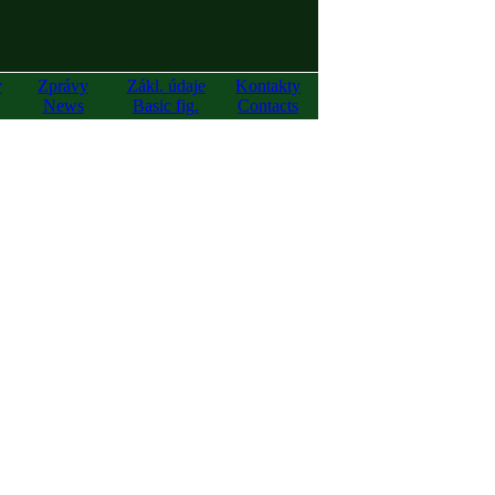
y
Zprávy
Zákl. údaje
Kontakty
News
Basic fig.
Contacts