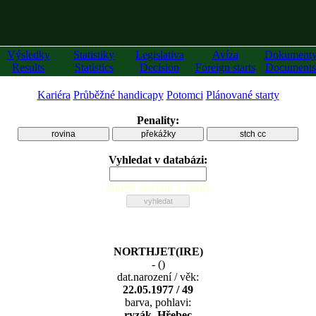
Výsledky
Statistiky
Legislativa
Avíza
Dokument
Results
Statistics
Decision
Foreign starts
Documents
Kariéra
Průběžné handicapy
Potomci
Plánované starty
Penality:
rovina
překážky
stch cc
Vyhledat v databázi:
zadejte alespoň 2 znaky
NORTHJET(IRE)
-
(
)
dat.narození / věk:
22.05.1977 / 49
barva, pohlavi:
ryzák, Hřebec