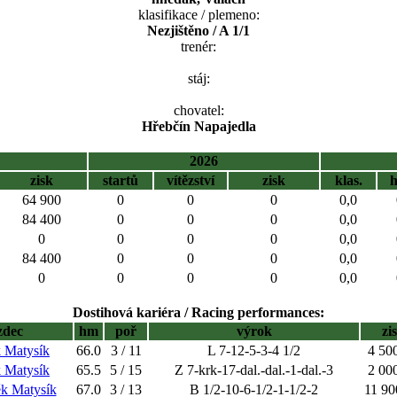
klasifikace / plemeno:
Nezjištěno / A 1/1
trenér:
stáj:
chovatel:
Hřebčín Napajedla
2026
zisk
startů
vítězství
zisk
klas.
64 900
0
0
0
0,0
84 400
0
0
0
0,0
0
0
0
0
0,0
84 400
0
0
0
0,0
0
0
0
0
0,0
Dostihová kariéra / Racing performances:
zdec
hm
poř
výrok
zi
 Matysík
66.0
3 / 11
L 7-12-5-3-4 1/2
4 50
 Matysík
65.5
5 / 15
Z 7-krk-17-dal.-dal.-1-dal.-3
2 00
ěk Matysík
67.0
3 / 13
B 1/2-10-6-1/2-1-1/2-2
11 90