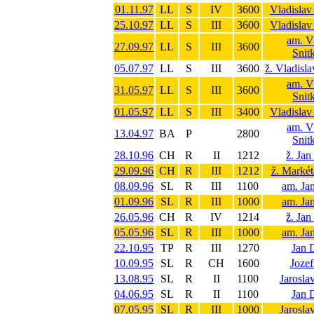
01.11.97
LL
S
IV
3600
Vladislav
25.10.97
LL
S
III
3600
Vladislav
am. V
27.09.97
LL
S
III
3600
Snit
05.07.97
LL
S
III
3600
ž. Vladisla
am. V
31.05.97
LL
S
III
3600
Snit
01.05.97
LL
S
III
3400
Vladislav
am. V
13.04.97
BA
P
2800
Snit
28.10.96
CH
R
II
1212
ž. Ja
29.09.96
CH
R
III
1212
ž. Marké
08.09.96
SL
R
III
1100
am. Ja
01.09.96
SL
R
III
1000
am. Ja
26.05.96
CH
R
IV
1214
ž. Ja
05.05.96
SL
R
III
1000
am. Ja
22.10.95
TP
R
III
1270
Jan 
10.09.95
SL
R
CH
1600
Jozef
13.08.95
SL
R
II
1100
Jarosla
04.06.95
SL
R
II
1100
Jan 
07.05.95
SL
R
III
1000
Jarosla