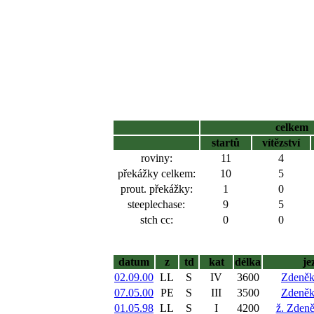
celkem
startů
vítězství
roviny:
11
4
překážky celkem:
10
5
prout. překážky:
1
0
steeplechase:
9
5
stch cc:
0
0
datum
z
td
kat
délka
je
02.09.00
LL
S
IV
3600
Zdeněk
07.05.00
PE
S
III
3500
Zdeněk
01.05.98
LL
S
I
4200
ž. Zden