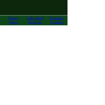
y
Zprávy
Zákl. údaje
Kontakty
News
Basic fig.
Contacts