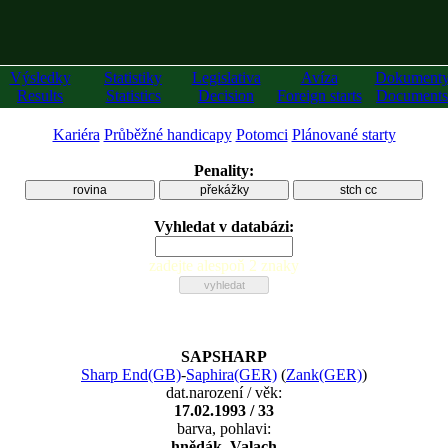
Výsledky
Statistiky
Legislativa
Avíza
Dokument
Results
Statistics
Decision
Foreign starts
Documents
Kariéra
Průběžné handicapy
Potomci
Plánované starty
Penality:
rovina
překážky
stch cc
Vyhledat v databázi:
zadejte alespoň 2 znaky
SAPSHARP
Sharp End(GB)
-
Saphira(GER)
(
Zank(GER)
)
dat.narození / věk:
17.02.1993 / 33
barva, pohlavi:
hnědák, Valach