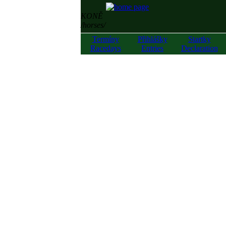
KONĚ
/horses/
Termíny
Přihlášky
Startky
Racedays
Entries
Declaration