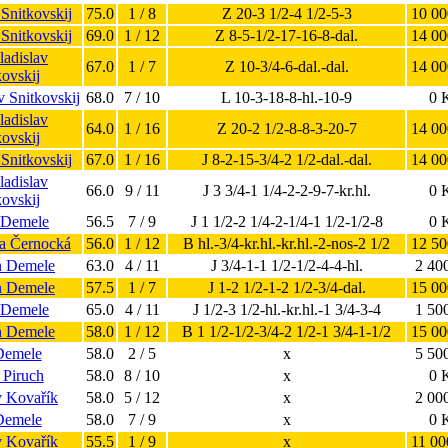
 Snitkovskij
75.0
1 / 8
Z 20-3 1/2-4 1/2-5-3
10 00
 Snitkovskij
69.0
1 / 12
Z 8-5-1/2-17-16-8-dal.
14 00
ladislav
67.0
1 / 7
Z 10-3/4-6-dal.-dal.
14 00
kovskij
v Snitkovskij
68.0
7 / 10
L 10-3-18-8-hl.-10-9
0 
ladislav
64.0
1 / 16
Z 20-2 1/2-8-8-3-20-7
14 00
kovskij
 Snitkovskij
67.0
1 / 16
J 8-2-15-3/4-2 1/2-dal.-dal.
14 00
ladislav
66.0
9 / 11
J 3 3/4-1 1/4-2-2-9-7-kr.hl.
0 
kovskij
n Demele
56.5
7 / 9
J 1 1/2-2 1/4-2-1/4-1 1/2-1/2-8
0 
ta Černocká
56.0
1 / 12
B hl.-3/4-kr.hl.-kr.hl.-2-nos-2 1/2
12 50
n Demele
63.0
4 / 11
J 3/4-1-1 1/2-1/2-4-4-hl.
2 40
n Demele
57.5
1 / 7
J 1-2 1/2-1-2 1/2-3/4-dal.
15 00
n Demele
65.0
4 / 11
J 1/2-3 1/2-hl.-kr.hl.-1 3/4-3-4
1 50
n Demele
58.0
1 / 12
B 1 1/2-1/2-3/4-2 1/2-1 3/4-1-1/2
15 00
Demele
58.0
2 / 5
x
5 50
 Piruch
58.0
8 / 10
x
0 
v Kovařík
58.0
5 / 12
x
2 00
Demele
58.0
7 / 9
x
0 
v Kovařík
55.5
1 / 9
x
11 00