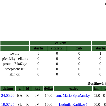
celkem
startů
vítězství
zisk
startů
roviny:
5
0
0
1
překážky celkem:
0
0
0
0
prout. překážky:
0
0
0
0
steeplechase:
0
0
0
0
stch cc:
0
0
0
0
Dostihová 
datum
z
td
kat
délka
jezdec
hm
24.05.26
BA
R
IV
1400
am. Mário Sprušanský
52.0
8 
19.07.25
SL
R
IV
1600
Ludmila Karlíková
50.0
8