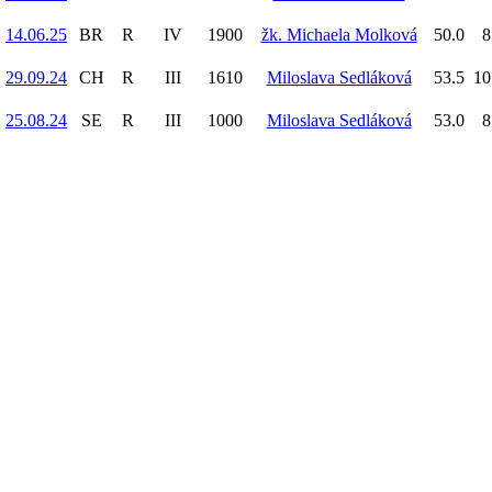
14.06.25
BR
R
IV
1900
žk. Michaela Molková
50.0
8
29.09.24
CH
R
III
1610
Miloslava Sedláková
53.5
10
25.08.24
SE
R
III
1000
Miloslava Sedláková
53.0
8