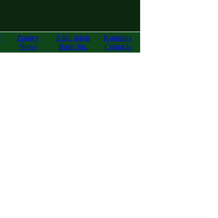
y
Zprávy
Zákl. údaje
Kontakty
News
Basic fig.
Contacts