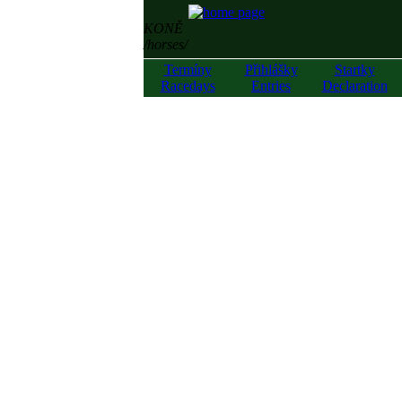
KONĚ
/horses/
Termíny
Přihlášky
Startky
Racedays
Entries
Declaration