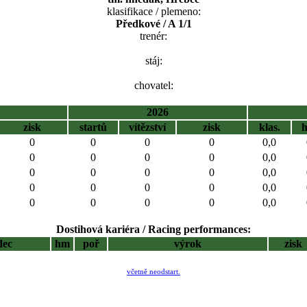
klasifikace / plemeno:
Předkové / A 1/1
trenér:
stáj:
chovatel:
2026
zisk
startů
vítězství
zisk
klas.
0
0
0
0
0,0
0
0
0
0
0,0
0
0
0
0
0,0
0
0
0
0
0,0
0
0
0
0
0,0
Dostihová kariéra / Racing performances:
dec
hm
poř
výrok
zisk
včetně neodstart.