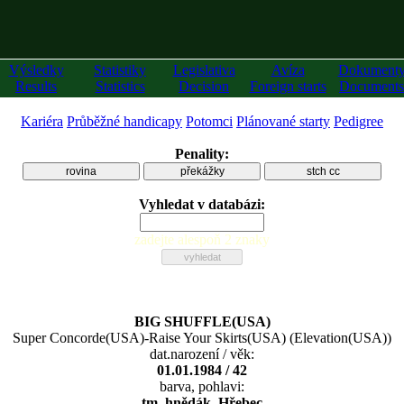
Výsledky
Statistiky
Legislativa
Avíza
Dokument
Results
Statistics
Decision
Foreign starts
Documents
Kariéra
Průběžné handicapy
Potomci
Plánované starty
Pedigree
Penality:
rovina
překážky
stch cc
Vyhledat v databázi:
zadejte alespoň 2 znaky
BIG SHUFFLE(USA)
Super Concorde(USA)
-
Raise Your Skirts(USA)
(
Elevation(USA)
)
dat.narození / věk:
01.01.1984 / 42
barva, pohlavi:
tm. hnědák, Hřebec