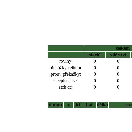
celkem
startů
vítězství
roviny:
0
0
překážky celkem:
0
0
prout. překážky:
0
0
steeplechase:
0
0
stch cc:
0
0
datum
z
td
kat
délka
jez