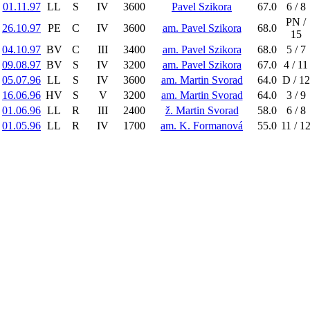
01.11.97
LL
S
IV
3600
Pavel Szikora
67.0
6 / 8
PN /
26.10.97
PE
C
IV
3600
am. Pavel Szikora
68.0
15
04.10.97
BV
C
III
3400
am. Pavel Szikora
68.0
5 / 7
09.08.97
BV
S
IV
3200
am. Pavel Szikora
67.0
4 / 11
05.07.96
LL
S
IV
3600
am. Martin Svorad
64.0
D / 12
16.06.96
HV
S
V
3200
am. Martin Svorad
64.0
3 / 9
01.06.96
LL
R
III
2400
ž. Martin Svorad
58.0
6 / 8
01.05.96
LL
R
IV
1700
am. K. Formanová
55.0
11 / 1