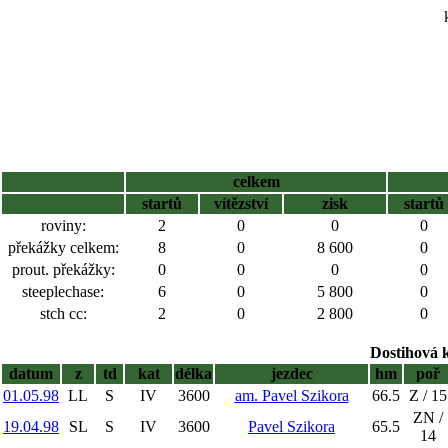
celkem
startů
vítězství
zisk
startů
roviny:
2
0
0
0
překážky celkem:
8
0
8 600
0
prout. překážky:
0
0
0
0
steeplechase:
6
0
5 800
0
stch cc:
2
0
2 800
0
Dostihová 
datum
z
td
kat
délka
jezdec
hm
poř
01.05.98
LL
S
IV
3600
am. Pavel Szikora
66.5
Z / 15
ZN /
19.04.98
SL
S
IV
3600
Pavel Szikora
65.5
14