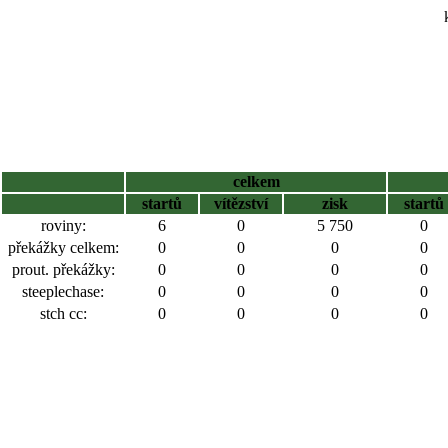
celkem
startů
vítězství
zisk
startů
roviny:
6
0
5 750
0
překážky celkem:
0
0
0
0
prout. překážky:
0
0
0
0
steeplechase:
0
0
0
0
stch cc:
0
0
0
0