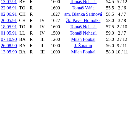
13.07.91
BV
R
1600
Tomáš Nehasil
54.5
5 / 12
22.06.91
TO
R
1600
Tomáš Váňa
55.5
2 / 6
02.06.91
CH
R
1827
am. Blanka Šarinová
58.5
4 / 7
26.05.91
CH
R
IV
1627
žk. Pavel Homolka
58.0
3 / 8
18.05.91
TO
R
IV
1600
Tomáš Nehasil
57.5
2 / 10
01.05.91
LL
R
IV
1500
Tomáš Nehasil
59.0
2 / 7
07.10.90
BA
R
III
1200
Milan Foukal
55.0
2 / 12
26.08.90
BA
R
III
1000
J. Šaradín
56.0
9 / 11
13.05.90
BA
R
III
1000
Milan Foukal
58.0
10 / 11