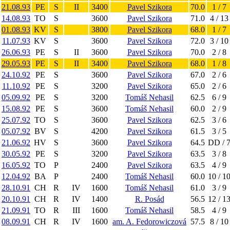
21.08.93
PE
S
II
3400
Pavel Szikora
70.0
1 / 7
14.08.93
TO
S
3600
Pavel Szikora
71.0
4 / 13
01.08.93
KV
S
3800
Pavel Szikora
68.0
1 / 7
11.07.93
KV
S
3600
Pavel Szikora
72.0
3 / 10
26.06.93
PE
S
II
3600
Pavel Szikora
70.0
2 / 8
29.05.93
PE
S
II
3400
Pavel Szikora
68.0
1 / 8
24.10.92
PE
S
3600
Pavel Szikora
67.0
2 / 6
11.10.92
PE
S
3200
Pavel Szikora
65.0
2 / 6
05.09.92
PE
S
3200
Tomáš Nehasil
62.5
6 / 9
15.08.92
PE
S
3600
Tomáš Nehasil
60.0
2 / 9
25.07.92
TO
S
3600
Pavel Szikora
62.5
3 / 6
05.07.92
BV
S
4200
Pavel Szikora
61.5
3 / 5
21.06.92
HV
S
3600
Pavel Szikora
64.5
DD / 
30.05.92
PE
S
3200
Pavel Szikora
63.5
3 / 8
16.05.92
TO
P
2400
Pavel Szikora
63.5
4 / 9
12.04.92
BA
P
2400
Tomáš Nehasil
60.0
10 / 1
28.10.91
CH
R
IV
1600
Tomáš Nehasil
61.0
3 / 9
20.10.91
CH
R
IV
1400
R. Posád
56.5
12 / 1
21.09.91
TO
R
III
1600
Tomáš Nehasil
58.5
4 / 9
08.09.91
CH
R
IV
1600
am. A. Fedorowiczová
57.5
8 / 10