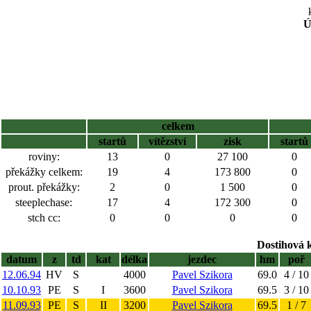
Ú
celkem
startů
vítězství
zisk
startů
roviny:
13
0
27 100
0
překážky celkem:
19
4
173 800
0
prout. překážky:
2
0
1 500
0
steeplechase:
17
4
172 300
0
stch cc:
0
0
0
0
Dostihová 
datum
z
td
kat
délka
jezdec
hm
poř
12.06.94
HV
S
4000
Pavel Szikora
69.0
4 / 10
10.10.93
PE
S
I
3600
Pavel Szikora
69.5
3 / 10
11.09.93
PE
S
II
3200
Pavel Szikora
69.5
1 / 7