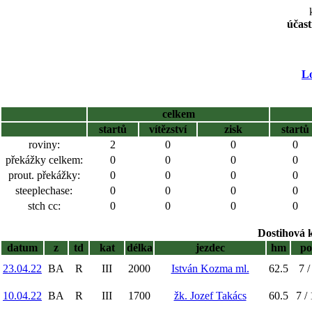
účast
L
celkem
startů
vítězství
zisk
startů
roviny:
2
0
0
0
překážky celkem:
0
0
0
0
prout. překážky:
0
0
0
0
steeplechase:
0
0
0
0
stch cc:
0
0
0
0
Dostihová 
datum
z
td
kat
délka
jezdec
hm
po
23.04.22
BA
R
III
2000
István Kozma ml.
62.5
7 /
10.04.22
BA
R
III
1700
žk. Jozef Takács
60.5
7 /