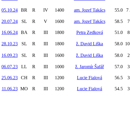
05.10.24
BR
R
IV
1400
am. Jozef Takács
55.0
7 
20.07.24
SL
R
V
1600
am. Jozef Takács
58.5
7
16.06.24
BA
R
III
1800
Petra Zedková
51.0
8
28.10.23
SL
R
III
1800
ž. David Liška
58.0
10
16.09.23
SL
R
III
1600
ž. David Liška
58.0
2
06.07.23
LL
R
III
1000
ž. Jaromír Šafář
57.0
3
25.06.23
CH
R
III
1200
Lucie Fialová
56.5
3
11.06.23
MO
R
III
1200
Lucie Fialová
54.5
3