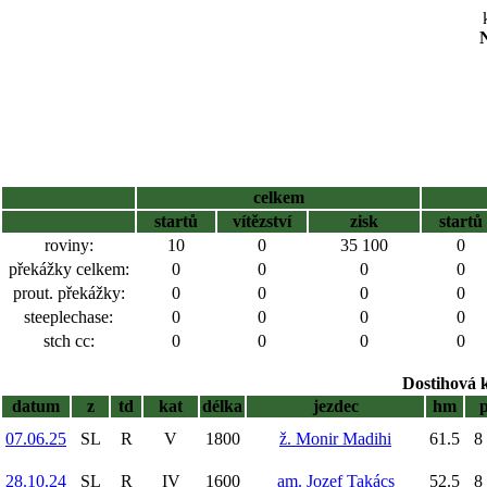
N
celkem
startů
vítězství
zisk
startů
roviny:
10
0
35 100
0
překážky celkem:
0
0
0
0
prout. překážky:
0
0
0
0
steeplechase:
0
0
0
0
stch cc:
0
0
0
0
Dostihová 
datum
z
td
kat
délka
jezdec
hm
07.06.25
SL
R
V
1800
ž. Monir Madihi
61.5
8 
28.10.24
SL
R
IV
1600
am. Jozef Takács
52.5
8 