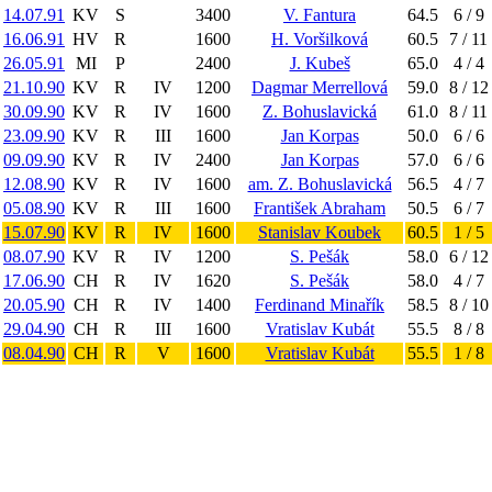
14.07.91
KV
S
3400
V. Fantura
64.5
6 / 9
16.06.91
HV
R
1600
H. Voršilková
60.5
7 / 11
26.05.91
MI
P
2400
J. Kubeš
65.0
4 / 4
21.10.90
KV
R
IV
1200
Dagmar Merrellová
59.0
8 / 12
30.09.90
KV
R
IV
1600
Z. Bohuslavická
61.0
8 / 11
23.09.90
KV
R
III
1600
Jan Korpas
50.0
6 / 6
09.09.90
KV
R
IV
2400
Jan Korpas
57.0
6 / 6
12.08.90
KV
R
IV
1600
am. Z. Bohuslavická
56.5
4 / 7
05.08.90
KV
R
III
1600
František Abraham
50.5
6 / 7
15.07.90
KV
R
IV
1600
Stanislav Koubek
60.5
1 / 5
08.07.90
KV
R
IV
1200
S. Pešák
58.0
6 / 12
17.06.90
CH
R
IV
1620
S. Pešák
58.0
4 / 7
20.05.90
CH
R
IV
1400
Ferdinand Minařík
58.5
8 / 10
29.04.90
CH
R
III
1600
Vratislav Kubát
55.5
8 / 8
08.04.90
CH
R
V
1600
Vratislav Kubát
55.5
1 / 8