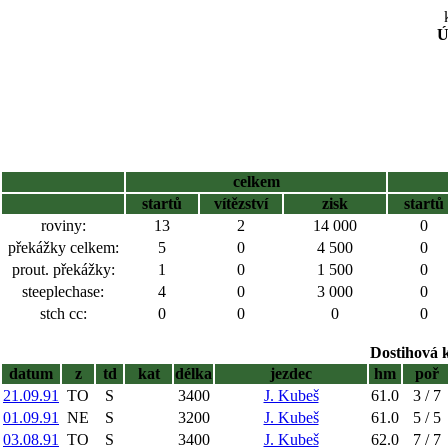
Ú
celkem
startů
vítězství
zisk
startů
roviny:
13
2
14 000
0
překážky celkem:
5
0
4 500
0
prout. překážky:
1
0
1 500
0
steeplechase:
4
0
3 000
0
stch cc:
0
0
0
0
Dostihová 
datum
z
td
kat
délka
jezdec
hm
poř
21.09.91
TO
S
3400
J. Kubeš
61.0
3 / 7
01.09.91
NE
S
3200
J. Kubeš
61.0
5 / 5
03.08.91
TO
S
3400
J. Kubeš
62.0
7 / 7