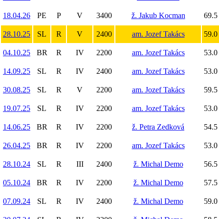
18.04.26
PE
P
V
3400
ž. Jakub Kocman
69.5
28.10.25
SL
R
V
2400
am. Jozef Takács
59.0
04.10.25
BR
R
IV
2200
am. Jozef Takács
53.0
14.09.25
SL
R
IV
2400
am. Jozef Takács
53.0
30.08.25
SL
R
V
2200
am. Jozef Takács
59.5
19.07.25
SL
R
IV
2200
am. Jozef Takács
53.0
14.06.25
BR
R
IV
2200
ž. Petra Zedková
54.5
26.04.25
BR
R
IV
2200
am. Jozef Takács
53.0
28.10.24
SL
R
III
2400
ž. Michal Demo
56.5
05.10.24
BR
R
IV
2200
ž. Michal Demo
57.5
07.09.24
SL
R
IV
2400
ž. Michal Demo
59.0