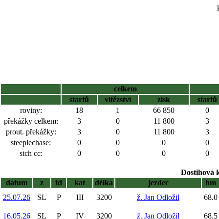
celkem
startů
vítězství
zisk
startů
roviny:
18
1
66 850
0
překážky celkem:
3
0
11 800
3
prout. překážky:
3
0
11 800
3
steeplechase:
0
0
0
0
stch cc:
0
0
0
0
Dostihová 
datum
z
td
kat
délka
jezdec
hm
25.07.26
SL
P
III
3200
ž. Jan Odložil
68.0
16.05.26
SL
P
IV
3200
ž. Jan Odložil
68.5