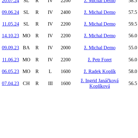
20.07.24
SL
R
IV
2200
ž. Michal Demo
58.5
09.06.24
SL
R
IV
2400
ž. Michal Demo
57.5
11.05.24
SL
R
IV
2200
ž. Michal Demo
59.5
14.10.23
MO
R
IV
2200
ž. Michal Demo
56.0
09.09.23
BA
R
IV
2000
ž. Michal Demo
55.0
11.06.23
MO
R
IV
2200
ž. Petr Foret
56.0
06.05.23
MO
R
L
1600
ž. Radek Koplík
58.0
ž. Ingrid Janáčková
07.04.23
CH
R
III
1600
56.5
Koplíková