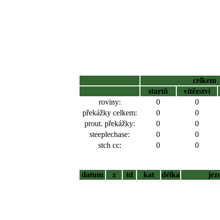
celkem
startů
vítězství
roviny:
0
0
překážky celkem:
0
0
prout. překážky:
0
0
steeplechase:
0
0
stch cc:
0
0
datum
z
td
kat
délka
jez