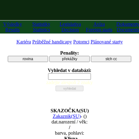
Výsledky
Statistiky
Legislativa
Avíza
Dokument
Results
Statistics
Decision
Foreign starts
Documents
Kariéra
Průběžné handicapy
Potomci
Plánované starty
Penality:
rovina
překážky
stch cc
Vyhledat v databázi:
zadejte alespoň 2 znaky
SKAZOČKA(SU)
Zakaznik(SU)
-
(
)
dat.narození / věk:
/
barva, pohlavi:
, Klisna