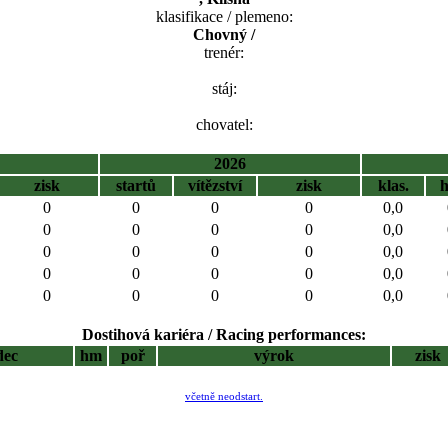
klasifikace / plemeno:
Chovný /
trenér:
stáj:
chovatel:
2026
zisk
startů
vítězství
zisk
klas.
0
0
0
0
0,0
0
0
0
0
0,0
0
0
0
0
0,0
0
0
0
0
0,0
0
0
0
0
0,0
Dostihová kariéra / Racing performances:
dec
hm
poř
výrok
zisk
včetně neodstart.