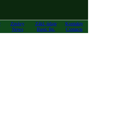
y
Zprávy
Zákl. údaje
Kontakty
News
Basic fig.
Contacts