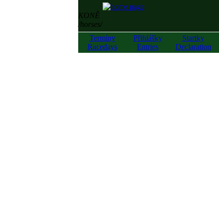
KONĚ
/horses/
Termíny
Přihlášky
Startky
Racedays
Entries
Declaration