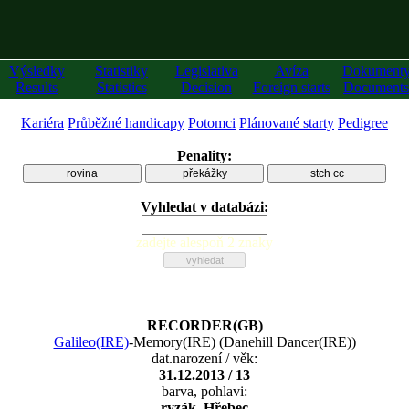
Výsledky
Statistiky
Legislativa
Avíza
Dokument
Results
Statistics
Decision
Foreign starts
Documents
Kariéra
Průběžné handicapy
Potomci
Plánované starty
Pedigree
Penality:
rovina
překážky
stch cc
Vyhledat v databázi:
zadejte alespoň 2 znaky
RECORDER(GB)
Galileo(IRE)
-
Memory(IRE)
(
Danehill Dancer(IRE)
)
dat.narození / věk:
31.12.2013 / 13
barva, pohlavi:
ryzák, Hřebec