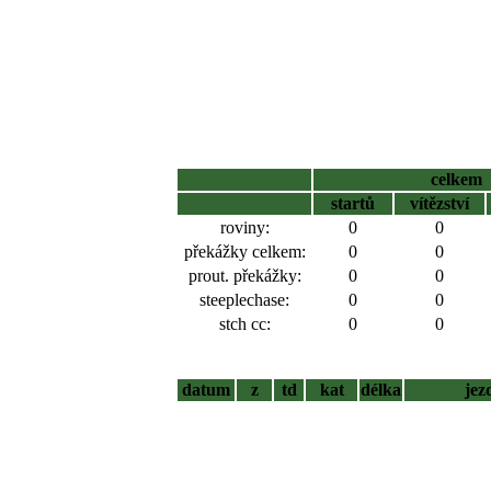
celkem
startů
vítězství
roviny:
0
0
překážky celkem:
0
0
prout. překážky:
0
0
steeplechase:
0
0
stch cc:
0
0
datum
z
td
kat
délka
jez