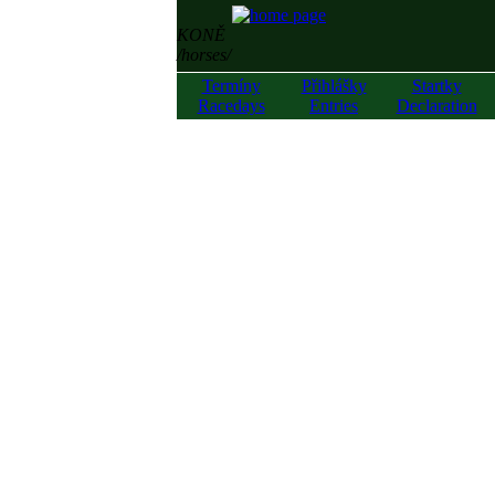
KONĚ
/horses/
Termíny
Přihlášky
Startky
Racedays
Entries
Declaration