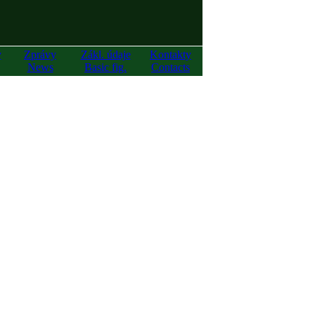
y
Zprávy
Zákl. údaje
Kontakty
News
Basic fig.
Contacts