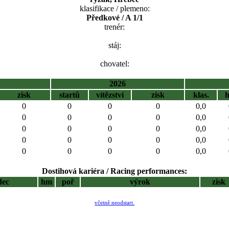
klasifikace / plemeno:
Předkové / A 1/1
trenér:
stáj:
chovatel:
2026
zisk
startů
vítězství
zisk
klas.
0
0
0
0
0,0
0
0
0
0
0,0
0
0
0
0
0,0
0
0
0
0
0,0
0
0
0
0
0,0
Dostihová kariéra / Racing performances:
dec
hm
poř
výrok
zisk
včetně neodstart.