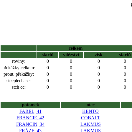
celkem
startů
vítězství
zisk
startů
roviny:
0
0
0
0
překážky celkem:
0
0
0
0
prout. překážky:
0
0
0
0
steeplechase:
0
0
0
0
stch cc:
0
0
0
0
potomek
otec
FAREL, 41
KENTO
FRANCIE, 42
COBALT
FRANCIN, 34
LAKMUS
FRÁZE, 43
LAKMUS