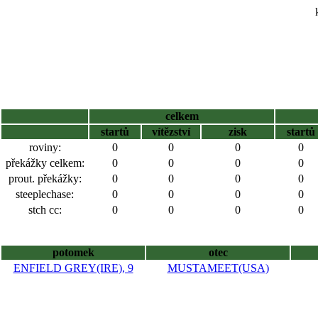
celkem
startů
vítězství
zisk
startů
roviny:
0
0
0
0
překážky celkem:
0
0
0
0
prout. překážky:
0
0
0
0
steeplechase:
0
0
0
0
stch cc:
0
0
0
0
potomek
otec
ENFIELD GREY(IRE), 9
MUSTAMEET(USA)