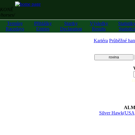
KONĚ
/horses/
Termíny
Přihlášky
Startky
Výsledky
Statistik
Racedays
Entries
Declaration
Results
Statistic
Kariéra
Průběžné han
rovina
z
ALM
Silver Hawk(USA