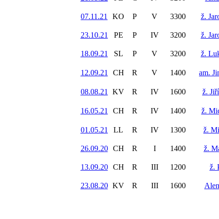
07.11.21
KO
P
V
3300
ž. Ja
23.10.21
PE
P
IV
3200
ž. Ja
18.09.21
SL
P
V
3200
ž. Lu
12.09.21
CH
R
V
1400
am. Ji
08.08.21
KV
R
IV
1600
ž. Ji
16.05.21
CH
R
IV
1400
ž. Mi
01.05.21
LL
R
IV
1300
ž. M
26.09.20
CH
R
I
1400
ž. M
13.09.20
CH
R
III
1200
ž. 
23.08.20
KV
R
III
1600
Alen