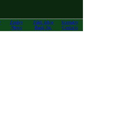
y
Zprávy
Zákl. údaje
Kontakty
News
Basic fig.
Contacts