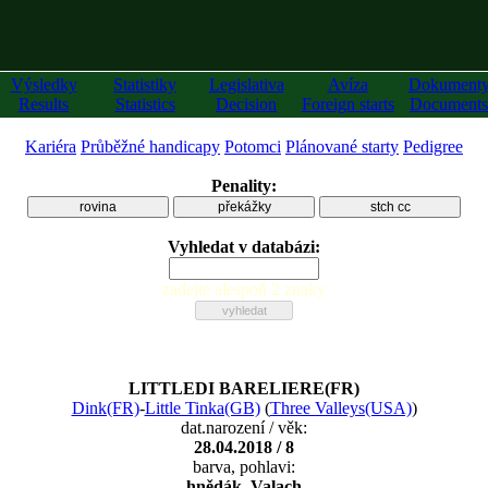
Výsledky
Statistiky
Legislativa
Avíza
Dokument
Results
Statistics
Decision
Foreign starts
Documents
Kariéra
Průběžné handicapy
Potomci
Plánované starty
Pedigree
Penality:
rovina
překážky
stch cc
Vyhledat v databázi:
zadejte alespoň 2 znaky
LITTLEDI BARELIERE(FR)
Dink(FR)
-
Little Tinka(GB)
(
Three Valleys(USA)
)
dat.narození / věk:
28.04.2018 / 8
barva, pohlavi:
hnědák, Valach