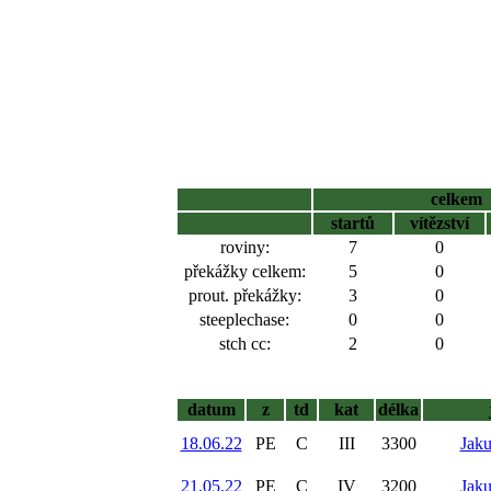
celkem
startů
vítězství
roviny:
7
0
překážky celkem:
5
0
prout. překážky:
3
0
steeplechase:
0
0
stch cc:
2
0
datum
z
td
kat
délka
18.06.22
PE
C
III
3300
Jak
21.05.22
PE
C
IV
3200
Jak