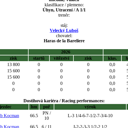
klasifikace / plemeno:
Úhyn, Utracení / A 1/1
trenér:
stáj:
Velecký Luboš
chovatel:
Haras de la Bareliere
2026
zisk
startů
vítězství
zisk
klas.
13 800
0
0
0
0,0
15 600
0
0
0
0,0
15 600
0
0
0
0,0
0
0
0
0
0,0
0
0
0
0
0,0
Dostihová kariéra / Racing performances:
jezdec
hm
poř
výrok
PN /
ub Kocman
66.5
L-3 1/4-6-7-1/2-7-3/4-10
10
ub Kocman
66.5
6 / 11
J-2-2-3-3 1/2-2 1/2