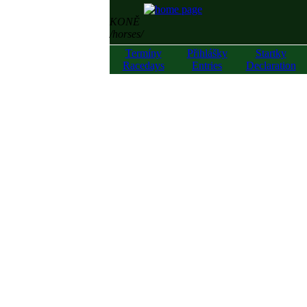
KONĚ
/horses/
Termíny
Přihlášky
Startky
Racedays
Entries
Declaration