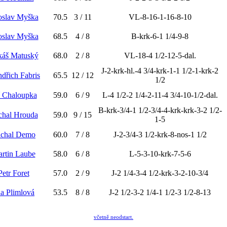
roslav Myška
70.5
3 / 11
VL-8-16-1-16-8-10
roslav Myška
68.5
4 / 8
B-krk-6-1 1/4-9-8
káš Matuský
68.0
2 / 8
VL-18-4 1/2-12-5-dal.
J-2-krk-hl.-4 3/4-krk-1-1 1/2-1-krk-2
ndřich Fabris
65.5
12 / 12
1/2
ří Chaloupka
59.0
6 / 9
L-4 1/2-2 1/4-2-11-4 3/4-10-1/2-dal.
B-krk-3/4-1 1/2-3/4-4-krk-krk-3-2 1/2-
chal Hrouda
59.0
9 / 15
1-5
ichal Demo
60.0
7 / 8
J-2-3/4-3 1/2-krk-8-nos-1 1/2
artin Laube
58.0
6 / 8
L-5-3-10-krk-7-5-6
Petr Foret
57.0
2 / 9
J-2 1/4-3-4 1/2-krk-3-2-10-3/4
a Plimlová
53.5
8 / 8
J-2 1/2-3-2 1/4-1 1/2-3 1/2-8-13
včetně neodstart.