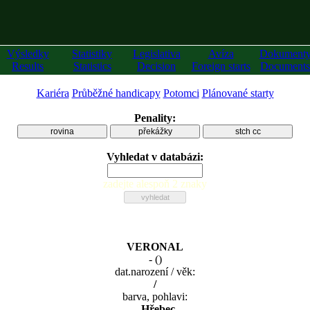
Výsledky
Statistiky
Legislativa
Avíza
Dokument
Results
Statistics
Decision
Foreign starts
Documents
Kariéra
Průběžné handicapy
Potomci
Plánované starty
Penality:
rovina
překážky
stch cc
Vyhledat v databázi:
zadejte alespoň 2 znaky
VERONAL
-
(
)
dat.narození / věk:
/
barva, pohlavi:
, Hřebec