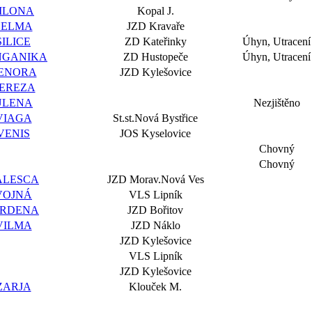
ILONA
Kopal J.
SELMA
JZD Kravaře
SILICE
ZD Kateřinky
Úhyn, Utracení
NGANIKA
ZD Hustopeče
Úhyn, Utracení
ENORA
JZD Kylešovice
EREZA
ULENA
Nezjištěno
VIAGA
St.st.Nová Bystřice
VENIS
JOS Kyselovice
Chovný
Chovný
ALESCA
JZD Morav.Nová Ves
VOJNÁ
VLS Lipník
IRDENA
JZD Bořitov
VILMA
JZD Náklo
JZD Kylešovice
VLS Lipník
JZD Kylešovice
ZARJA
Klouček M.