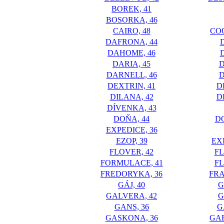
BOREK, 41
BOSORKA, 46
CAIRO, 48
CO
DAFRONA, 44
DAHOME, 46
DARIA, 45
DARNELL, 46
DEXTRIN, 41
D
DILANA, 42
D
DÍVENKA, 43
DOŇA, 44
D
EXPEDICE, 36
EZOP, 39
EX
FLOVER, 42
F
FORMULACE, 41
F
FREDORYKA, 36
FRA
GÁJ, 40
G
GALVERA, 42
G
GANS, 36
G
GASKONA, 36
GA