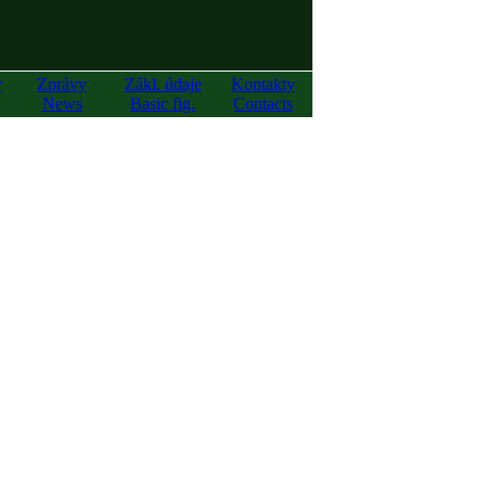
y
Zprávy
Zákl. údaje
Kontakty
News
Basic fig.
Contacts