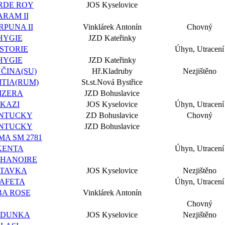
RDE ROY
JOS Kyselovice
ARAM II
RPUNA II
Vinklárek Antonín
Chovný
HYGIE
JZD Kateřinky
ISTORIE
Úhyn, Utracení
HYGIE
JZD Kateřinky
UČINA(SU)
Hř.Kladruby
Nezjištěno
ITIA(RUM)
St.st.Nová Bystřice
JIZERA
JZD Bohuslavice
KAZI
JOS Kyselovice
Úhyn, Utracení
NTUCKY
ZD Bohuslavice
Chovný
NTUCKY
JZD Bohuslavice
MA SM 2781
KENTA
Úhyn, Utracení
CHANOIRE
ITAVKA
JOS Kyselovice
Nezjištěno
AFETA
Úhyn, Utracení
BA ROSE
Vinklárek Antonín
Chovný
ADUNKA
JOS Kyselovice
Nezjištěno