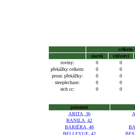
celkem
startů
vítězství
roviny:
0
0
překážky celkem:
0
0
prout. překážky:
0
0
steeplechase:
0
0
stch cc:
0
0
potomek
ARITA, 36
BANILA, 42
BARIÉRA, 48
B
BELLEVUE, 42
BES