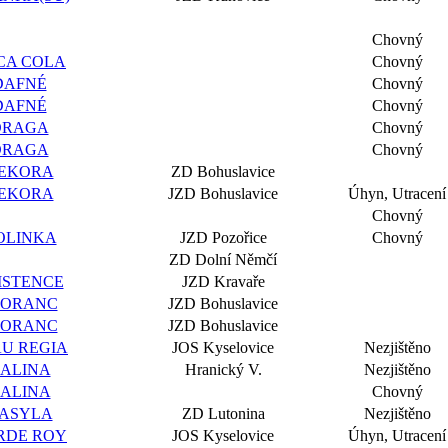
Chovný
CA COLA
Chovný
DAFNÉ
Chovný
DAFNÉ
Chovný
DRAGA
Chovný
DRAGA
Chovný
EKORA
ZD Bohuslavice
EKORA
JZD Bohuslavice
Úhyn, Utracení
Chovný
OLINKA
JZD Pozořice
Chovný
ZD Dolní Němčí
ISTENCE
JZD Kravaře
LORANC
JZD Bohuslavice
LORANC
JZD Bohuslavice
U REGIA
JOS Kyselovice
Nezjištěno
ALINA
Hranický V.
Nezjištěno
ALINA
Chovný
ASYLA
ZD Lutonina
Nezjištěno
RDE ROY
JOS Kyselovice
Úhyn, Utracení