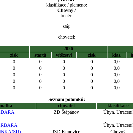
klasifikace / plemeno:
Chovný /
trenér:
stáj:
chovatel:
2026
zisk
startů
vítězství
zisk
klas.
0
0
0
0
0,0
0
0
0
0
0,0
0
0
0
0
0,0
0
0
0
0
0,0
0
0
0
0
0,0
Seznam potomků:
matka
chovatel
klasifikace
ADARA
ZD Štěpánov
Úhyn, Utracení
ARBARA
Úhyn, Utracení
INKA(SU)
JZD Kunovice
Chovný