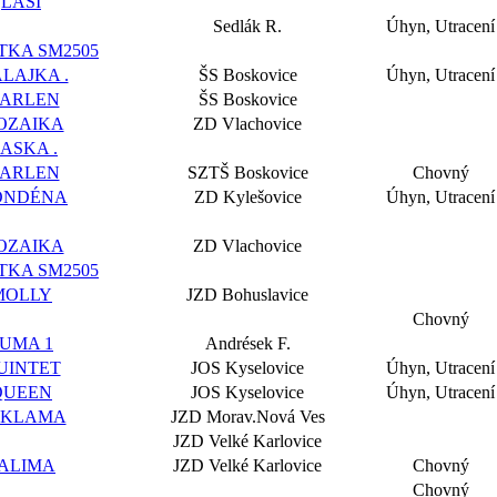
LASI
Sedlák R.
Úhyn, Utracení
KA SM2505
LAJKA .
ŠS Boskovice
Úhyn, Utracení
ARLEN
ŠS Boskovice
OZAIKA
ZD Vlachovice
ASKA .
ARLEN
SZTŠ Boskovice
Chovný
ONDÉNA
ZD Kylešovice
Úhyn, Utracení
OZAIKA
ZD Vlachovice
KA SM2505
MOLLY
JZD Bohuslavice
Chovný
UMA 1
Andrések F.
UINTET
JOS Kyselovice
Úhyn, Utracení
QUEEN
JOS Kyselovice
Úhyn, Utracení
EKLAMA
JZD Morav.Nová Ves
JZD Velké Karlovice
ALIMA
JZD Velké Karlovice
Chovný
Chovný