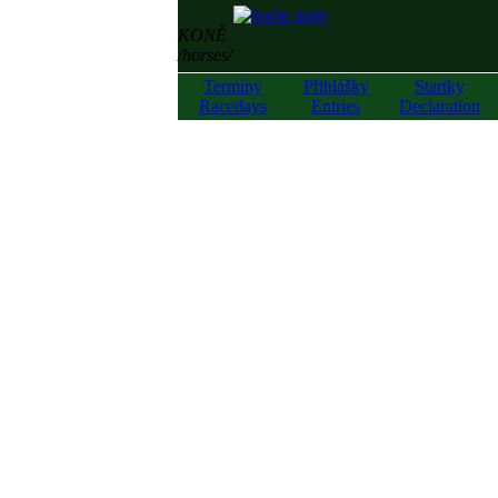
KONĚ
/horses/
Termíny
Přihlášky
Startky
Racedays
Entries
Declaration