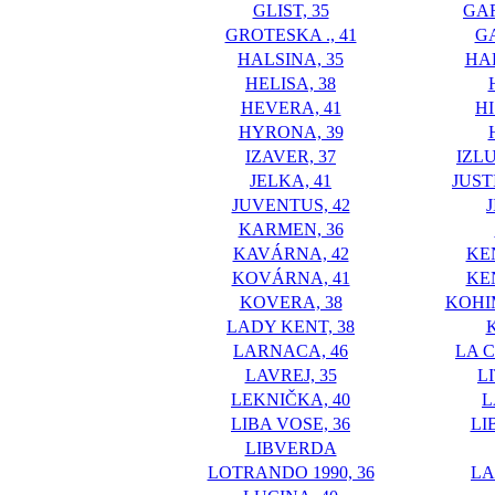
GLIST, 35
GA
GROTESKA ., 41
G
HALSINA, 35
HA
HELISA, 38
HEVERA, 41
H
HYRONA, 39
IZAVER, 37
IZL
JELKA, 41
JUST
JUVENTUS, 42
KARMEN, 36
KAVÁRNA, 42
KE
KOVÁRNA, 41
KE
KOVERA, 38
KOHI
LADY KENT, 38
LARNACA, 46
LA 
LAVREJ, 35
L
LEKNIČKA, 40
L
LIBA VOSE, 36
LI
LIBVERDA
LOTRANDO 1990, 36
L