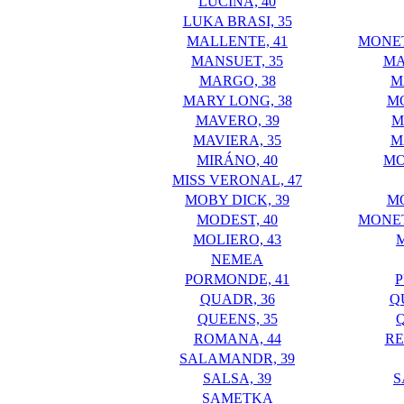
LUCINA, 40
LUKA BRASI, 35
MALLENTE, 41
MONET
MANSUET, 35
MA
MARGO, 38
M
MARY LONG, 38
M
MAVERO, 39
M
MAVIERA, 35
M
MIRÁNO, 40
M
MISS VERONAL, 47
MOBY DICK, 39
M
MODEST, 40
MONET
MOLIERO, 43
NEMEA
PORMONDE, 41
P
QUADR, 36
Q
QUEENS, 35
ROMANA, 44
R
SALAMANDR, 39
SALSA, 39
S
SAMETKA