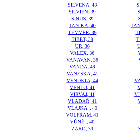
SILVENA, 48
S
SILVIEN, 39
SINUS, 39
TANIKA, 40
TA
TEMVER, 39
T
TIBET, 38
T
UR, 36
VALEX, 36
VANAVAN, 36
VANDA, 48
VANESKA, 41
VENDETA, 44
V
VENTO, 41
VIRVAJ, 41
V
VLADAŘ, 41
VLAJKA ., 40
VOLFRAM, 41
VŮNĚ ., 40
ZARO, 39