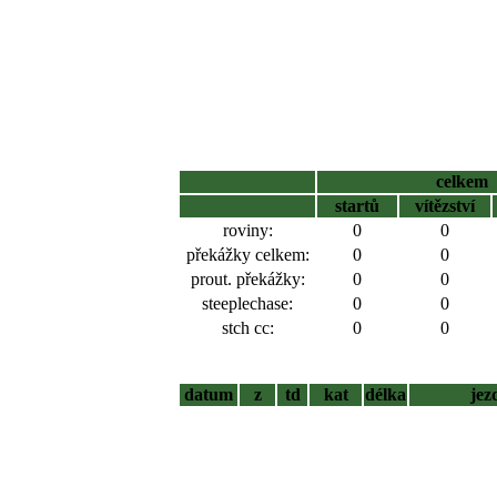
celkem
startů
vítězství
roviny:
0
0
překážky celkem:
0
0
prout. překážky:
0
0
steeplechase:
0
0
stch cc:
0
0
datum
z
td
kat
délka
jez