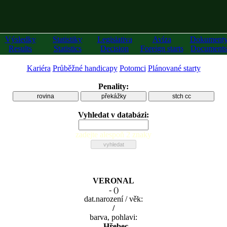
Výsledky
Statistiky
Legislativa
Avíza
Dokument
Results
Statistics
Decision
Foreign starts
Documents
Kariéra
Průběžné handicapy
Potomci
Plánované starty
Penality:
rovina
překážky
stch cc
Vyhledat v databázi:
zadejte alespoň 2 znaky
VERONAL
-
(
)
dat.narození / věk:
/
barva, pohlavi:
, Hřebec