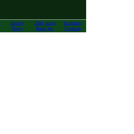
y
Zprávy
Zákl. údaje
Kontakty
News
Basic fig.
Contacts