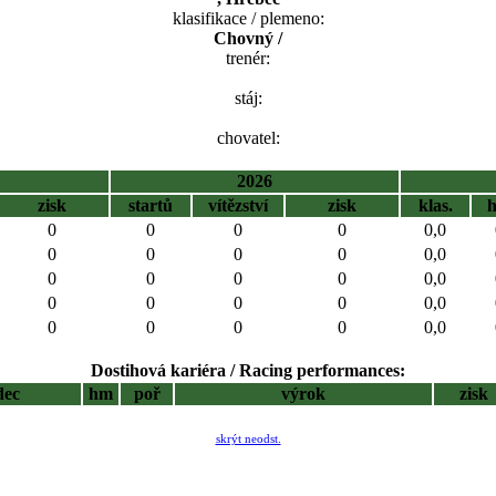
klasifikace / plemeno:
Chovný /
trenér:
stáj:
chovatel:
2026
zisk
startů
vítězství
zisk
klas.
0
0
0
0
0,0
0
0
0
0
0,0
0
0
0
0
0,0
0
0
0
0
0,0
0
0
0
0
0,0
Dostihová kariéra / Racing performances:
dec
hm
poř
výrok
zisk
skrýt neodst.