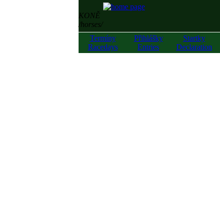
KONĚ
/horses/
Termíny
Přihlášky
Startky
Racedays
Entries
Declaration