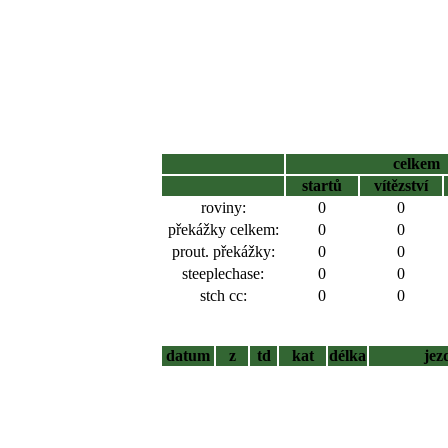
celkem
startů
vítězství
roviny:
0
0
překážky celkem:
0
0
prout. překážky:
0
0
steeplechase:
0
0
stch cc:
0
0
datum
z
td
kat
délka
jez