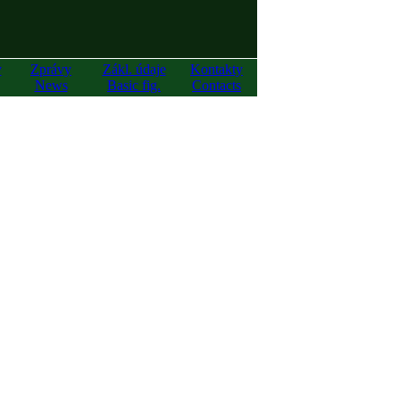
y
Zprávy
Zákl. údaje
Kontakty
News
Basic fig.
Contacts