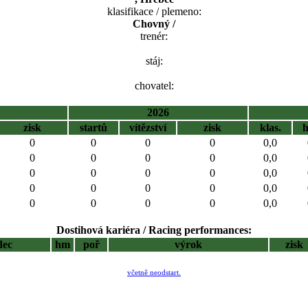
klasifikace / plemeno:
Chovný /
trenér:
stáj:
chovatel:
2026
zisk
startů
vítězství
zisk
klas.
0
0
0
0
0,0
0
0
0
0
0,0
0
0
0
0
0,0
0
0
0
0
0,0
0
0
0
0
0,0
Dostihová kariéra / Racing performances:
dec
hm
poř
výrok
zisk
včetně neodstart.