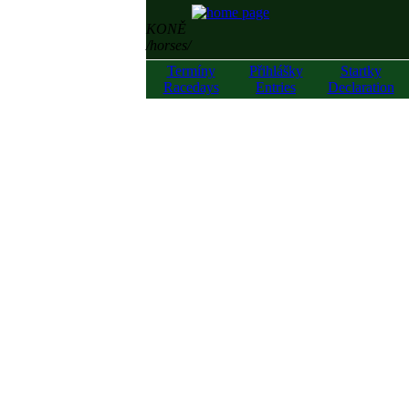
KONĚ
/horses/
Termíny
Přihlášky
Startky
Racedays
Entries
Declaration