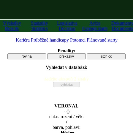
Výsledky
Statistiky
Legislativa
Avíza
Dokument
Results
Statistics
Decision
Foreign starts
Documents
Kariéra
Průběžné handicapy
Potomci
Plánované starty
Penality:
rovina
překážky
stch cc
Vyhledat v databázi:
zadejte alespoň 2 znaky
VERONAL
-
(
)
dat.narození / věk:
/
barva, pohlavi:
, Hřebec