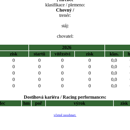
klasifikace / plemeno:
Chovný /
trenér:
stáj:
chovatel:
2026
zisk
startů
vítězství
zisk
klas.
0
0
0
0
0,0
0
0
0
0
0,0
0
0
0
0
0,0
0
0
0
0
0,0
0
0
0
0
0,0
Dostihová kariéra / Racing performances:
dec
hm
poř
výrok
zisk
včetně neodstart.