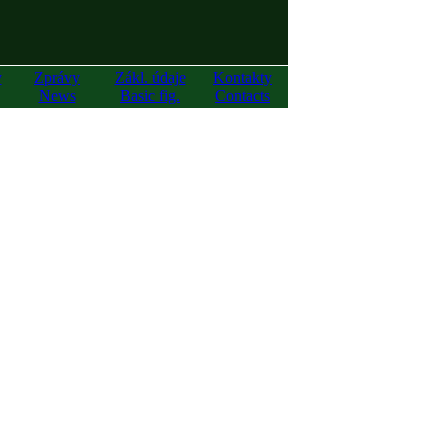
y
Zprávy
Zákl. údaje
Kontakty
News
Basic fig.
Contacts