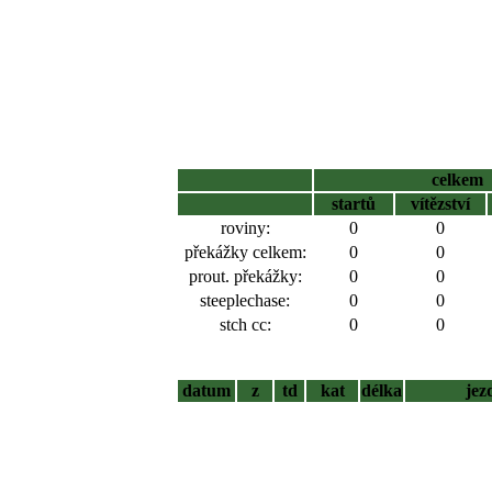
celkem
startů
vítězství
roviny:
0
0
překážky celkem:
0
0
prout. překážky:
0
0
steeplechase:
0
0
stch cc:
0
0
datum
z
td
kat
délka
jez