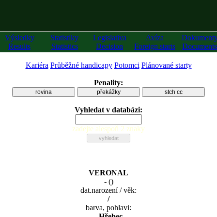
Výsledky
Statistiky
Legislativa
Avíza
Dokument
Results
Statistics
Decision
Foreign starts
Documents
Kariéra
Průběžné handicapy
Potomci
Plánované starty
Penality:
rovina
překážky
stch cc
Vyhledat v databázi:
zadejte alespoň 2 znaky
VERONAL
-
(
)
dat.narození / věk:
/
barva, pohlavi:
, Hřebec