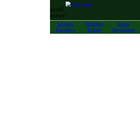
KONĚ
/horses/
Termíny
Přihlášky
Startky
Racedays
Entries
Declaration