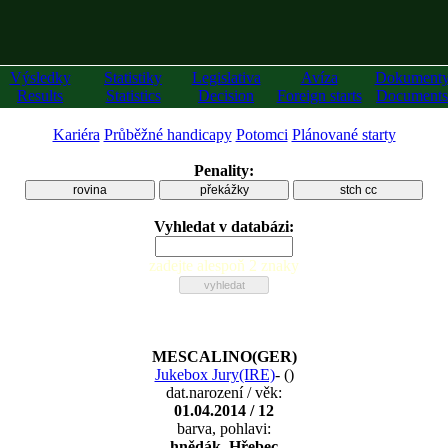
Výsledky
Statistiky
Legislativa
Avíza
Dokument
Results
Statistics
Decision
Foreign starts
Documents
Kariéra
Průběžné handicapy
Potomci
Plánované starty
Penality:
rovina
překážky
stch cc
Vyhledat v databázi:
zadejte alespoň 2 znaky
MESCALINO(GER)
Jukebox Jury(IRE)
-
(
)
dat.narození / věk:
01.04.2014 / 12
barva, pohlavi:
hnědák, Hřebec