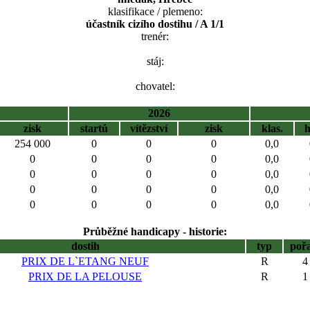
klasifikace / plemeno:
účastník cizího dostihu / A 1/1
trenér:
stáj:
chovatel:
2026
zisk
startů
vítězství
zisk
klas.
254 000
0
0
0
0,0
0
0
0
0
0,0
0
0
0
0
0,0
0
0
0
0
0,0
0
0
0
0
0,0
Průběžné handicapy - historie:
dostih
typ
poř
PRIX DE L`ETANG NEUF
R
4
PRIX DE LA PELOUSE
R
1