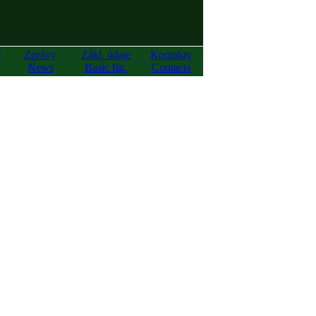
y
Zprávy
Zákl. údaje
Kontakty
News
Basic fig.
Contacts