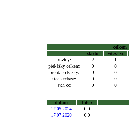
celkem
startů
vítězství
roviny:
2
1
překážky celkem:
0
0
prout. překážky:
0
0
steeplechase:
0
0
stch cc:
0
0
datum
hdcp
17.05.2024
0,0
17.07.2020
0,0