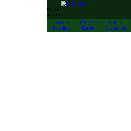
KONĚ
/horses/
Termíny
Přihlášky
Startky
Racedays
Entries
Declaration