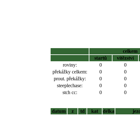
celkem
startů
vítězství
roviny:
0
0
překážky celkem:
0
0
prout. překážky:
0
0
steeplechase:
0
0
stch cc:
0
0
datum
z
td
kat
délka
jez