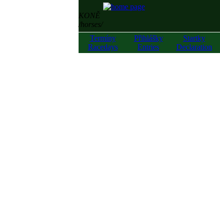
KONĚ
/horses/
Termíny
Přihlášky
Startky
Racedays
Entries
Declaration