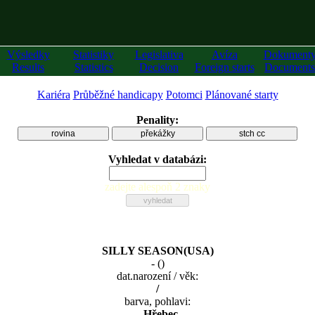
Výsledky
Statistiky
Legislativa
Avíza
Dokument
Results
Statistics
Decision
Foreign starts
Documents
Kariéra
Průběžné handicapy
Potomci
Plánované starty
Penality:
rovina
překážky
stch cc
Vyhledat v databázi:
zadejte alespoň 2 znaky
SILLY SEASON(USA)
-
(
)
dat.narození / věk:
/
barva, pohlavi:
, Hřebec