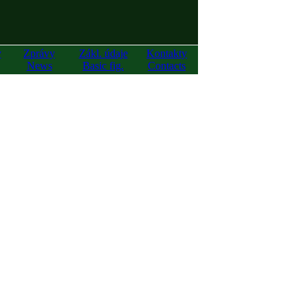
y
Zprávy
Zákl. údaje
Kontakty
News
Basic fig.
Contacts