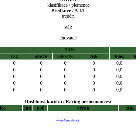
klasifikace / plemeno:
Předkové / A 1/1
trenér:
stáj:
chovatel:
2026
zisk
startů
vítězství
zisk
klas.
0
0
0
0
0,0
0
0
0
0
0,0
0
0
0
0
0,0
0
0
0
0
0,0
0
0
0
0
0,0
Dostihová kariéra / Racing performances:
dec
hm
poř
výrok
zisk
včetně neodstart.