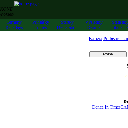
KONĚ
/horses/
Termíny
Přihlášky
Startky
Výsledky
Statistik
Racedays
Entries
Declaration
Results
Statistic
Kariéra
Průběžné han
rovina
z
R
Dance In Time(CA