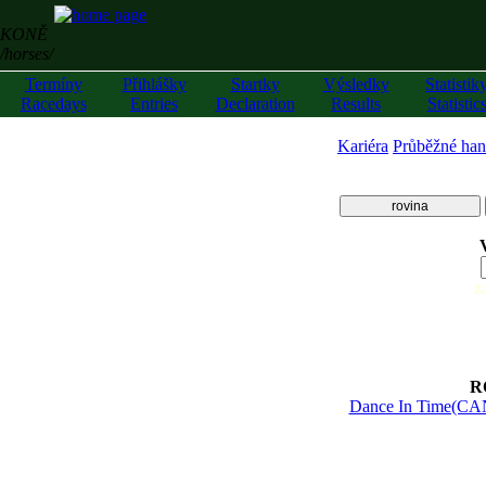
KONĚ
/horses/
Termíny
Přihlášky
Startky
Výsledky
Statistik
Racedays
Entries
Declaration
Results
Statistic
Kariéra
Průběžné han
rovina
z
R
Dance In Time(CA